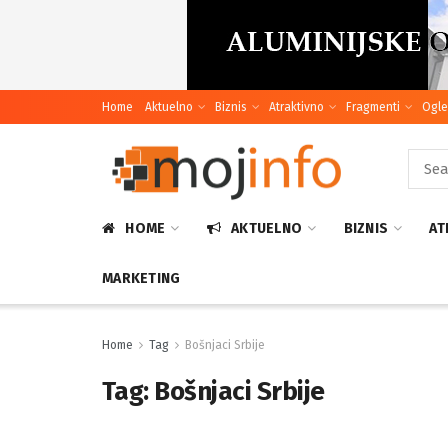
Home
Aktuelno
Biznis
Atraktivno
Fragmenti
Ogle
HOME
AKTUELNO
BIZNIS
AT
MARKETING
Home
Tag
Bošnjaci Srbije
Tag:
Bošnjaci Srbije
U Brč
ulem