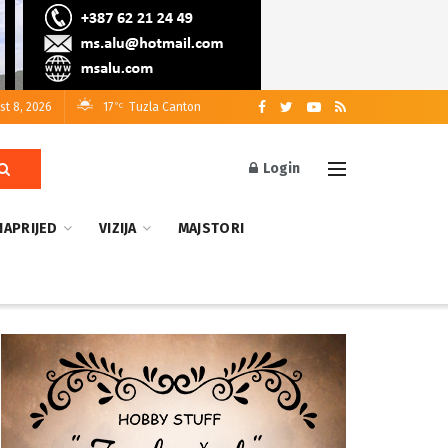
st 8, 2026
17
Tuzla Canton
°C
Login
NAPRIJED
VIZIJA
MAJSTORI