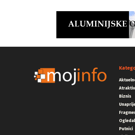
Katego
Aktueln
Atrakti
Biznis
Unaprij
Fragmen
Ogleda
Putnici
Vizija
Majstor