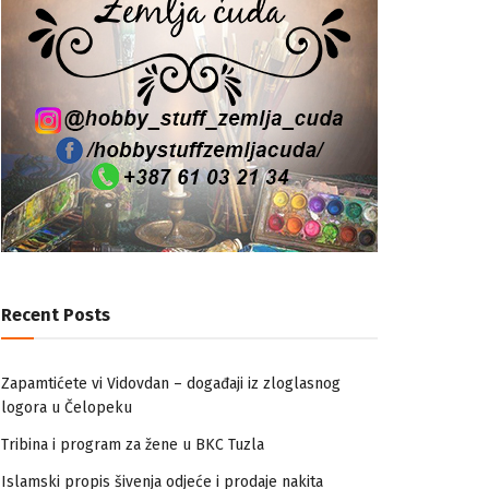
Recent Posts
Zapamtićete vi Vidovdan – događaji iz zloglasnog
logora u Čelopeku
Tribina i program za žene u BKC Tuzla
Islamski propis šivenja odjeće i prodaje nakita
nemuslimankama
Mogućnost mestimičnog mraza u četvrtak ujutro