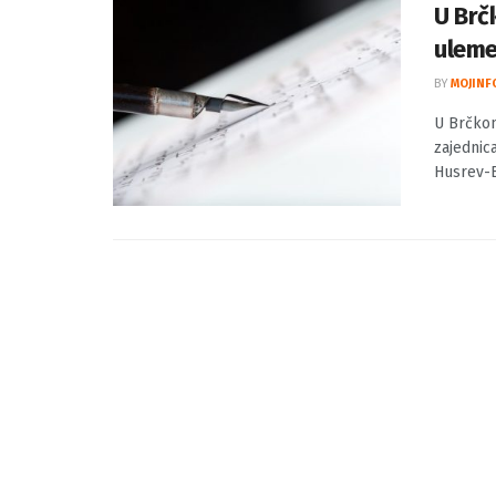
BY
MOJINF
U Brčkom
zajednica
Husrev-B