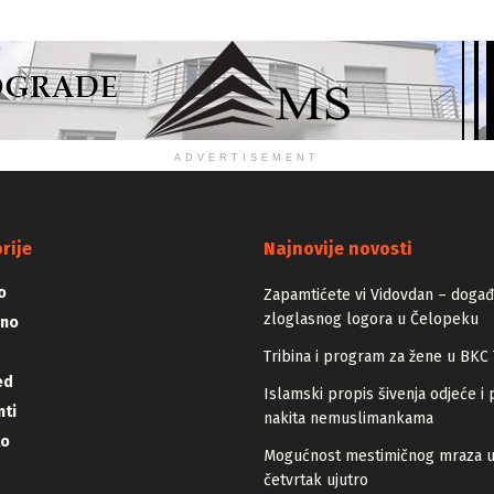
ADVERTISEMENT
rije
Najnovije novosti
o
Zapamtićete vi Vidovdan – događa
zloglasnog logora u Čelopeku
vno
Tribina i program za žene u BKC 
ed
Islamski propis šivenja odjeće i 
ti
nakita nemuslimankama
lo
Mogućnost mestimičnog mraza 
četvrtak ujutro
i