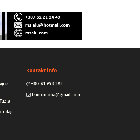
Kontakt info
ji iz
+387 61 998 898
tzmojinfoba@gmail.com
Tuzla
prodaje
u