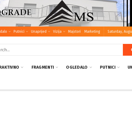
dalo
Putnici
Unaprijed
Vizija
Majstori
Marketing
Saturday, Augu
RAKTIVNO
FRAGMENTI
OGLEDALO
PUTNICI
U
kom promovisan Leksikon bošnjačke
e