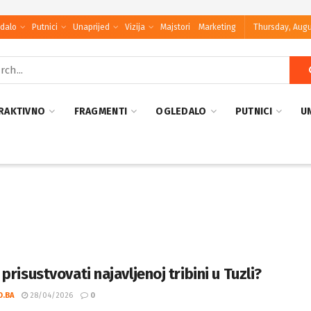
dalo
Putnici
Unaprijed
Vizija
Majstori
Marketing
Thursday, Augu
RAKTIVNO
FRAGMENTI
OGLEDALO
PUTNICI
U