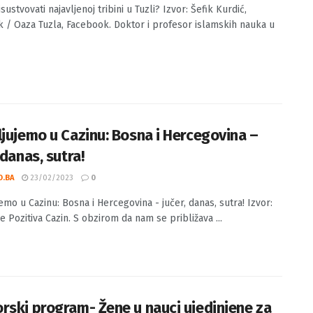
prisustvovati najavljenoj tribini u Tuzli?
O.BA
28/04/2026
0
sustvovati najavljenoj tribini u Tuzli? Izvor: Šefik Kurdić,
 / Oaza Tuzla, Facebook. Doktor i profesor islamskih nauka u
ljujemo u Cazinu: Bosna i Hercegovina –
 danas, sutra!
O.BA
23/02/2023
0
emo u Cazinu: Bosna i Hercegovina - jučer, danas, sutra! Izvor:
e Pozitiva Cazin. S obzirom da nam se približava ...