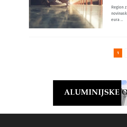
eura
BY
MOJINF
Region z
novinask
eura ...
1