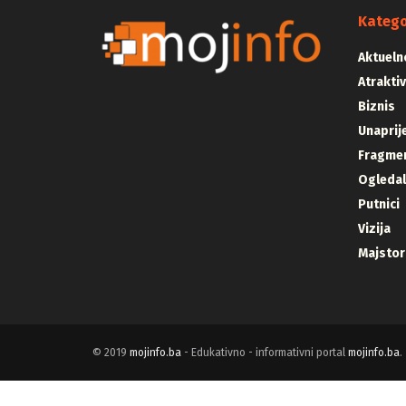
Katego
Aktueln
Atrakti
Biznis
Unaprij
Fragmen
Ogleda
Putnici
Vizija
Majstor