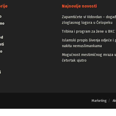
ADVERTISEMENT
rije
Najnovije novosti
o
Zapamtićete vi Vidovdan – događa
zloglasnog logora u Čelopeku
vno
Tribina i program za žene u BKC 
ed
Islamski propis šivenja odjeće i 
ti
nakita nemuslimankama
lo
Mogućnost mestimičnog mraza 
četvrtak ujutro
i