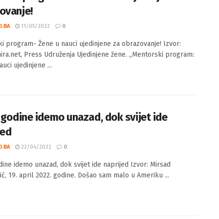
rski program- Žene u nauci ujedinjene za
ovanje!
O.BA
11/05/2022
0
i program- Žene u nauci ujedinjene za obrazovanje! Izvor:
ra.net, Press Udruženja Ujedinjene žene. „Mentorski program:
uci ujedinjene ...
i godine idemo unazad, dok svijet ide
jed
O.BA
22/04/2022
0
odine idemo unazad, dok svijet ide naprijed Izvor: Mirsad
ić, 19. april 2022. godine. Došao sam malo u Ameriku ...