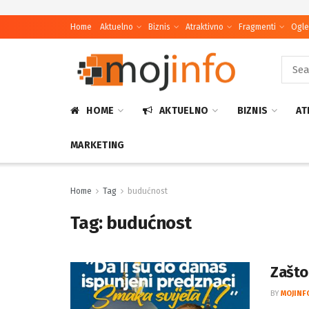
Home
Aktuelno
Biznis
Atraktivno
Fragmenti
Ogle
HOME
AKTUELNO
BIZNIS
AT
MARKETING
Home
Tag
budućnost
Tag:
budućnost