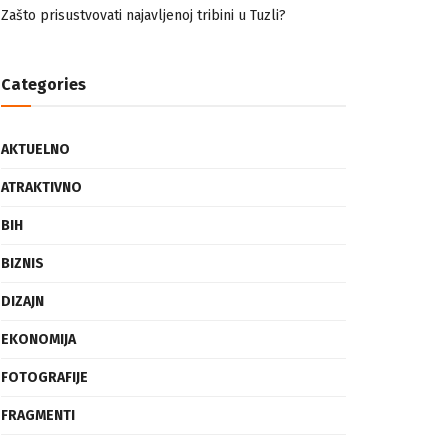
nemuslimankama
Mogućnost mestimičnog mraza u četvrtak ujutro
Zašto prisustvovati najavljenoj tribini u Tuzli?
Categories
AKTUELNO
ATRAKTIVNO
BIH
BIZNIS
DIZAJN
EKONOMIJA
FOTOGRAFIJE