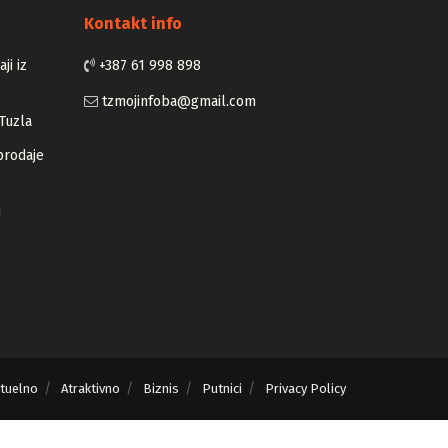
Kontakt info
ji iz
+387 61 998 898
tzmojinfoba@gmail.com
Tuzla
prodaje
u