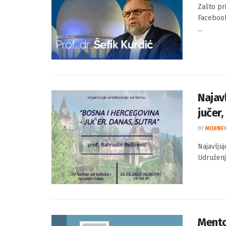
Zašto 
BY
MOJINF
Zašto pri
Facebook
...
Najav
jučer,
BY
MOJINF
Najavljuj
Udruženj