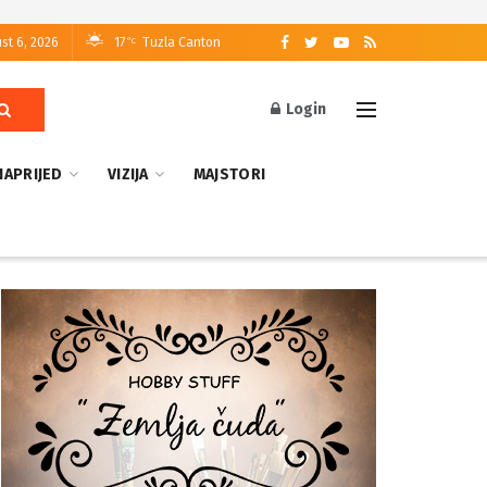
st 6, 2026
17
Tuzla Canton
°C
Login
NAPRIJED
VIZIJA
MAJSTORI