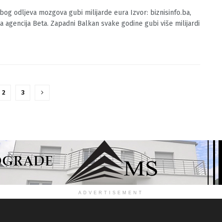
O.BA
23/09/2021
0
bog odljeva mozgova gubi milijarde eura Izvor: biznisinfo.ba,
a agencija Beta. Zapadni Balkan svake godine gubi više milijardi
2
3