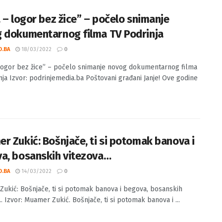
a – logor bez žice” – počelo snimanje
 dokumentarnog filma TV Podrinja
O.BA
18/03/2022
0
 logor bez žice” – počelo snimanje novog dokumentarnog filma
nja Izvor: podrinjemedia.ba Poštovani građani Janje! Ove godine
r Zukić: Bošnjače, ti si potomak banova i
a, bosanskih vitezova…
O.BA
14/03/2022
0