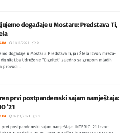
ukić: Bošnjače, ti si potomak banova i begova, bosanskih
.. Izvor: Muamer Zukić. Bošnjače, ti si potomak banova i ...
ljujemo događaje u Mostaru: Predstava Ti,
tela
O.BA
11/11/2021
0
jemo događaje u Mostaru: Predstava Ti, ja i Štela Izvor: mreza-
, dignitet.ba Udruženje “Dignitet” zajedno sa grupom mladih
 provodi ...
ren prvi postpandemski sajam namještaja:
IO ’21