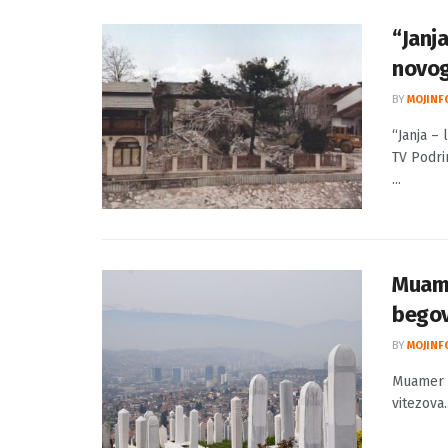
“Janj
novog
BY
MOJINF
“Janja –
TV Podri
...
Muame
begov
BY
MOJINF