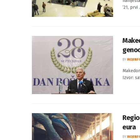
BY
MOJINF
Zatvoren
namjesta
’21, prvi .
Maked
genoc
BY
MOJINF
Makedoni
Izvor: sa
Regio