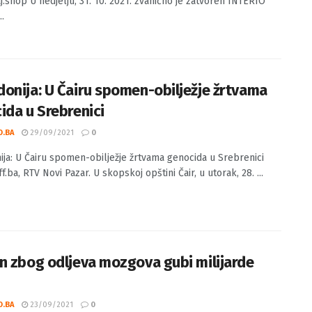
O.BA
02/11/2021
0
 prvi postpandemski sajam namještaja: INTERIO ’21 Izvor:
j.shop U nedjelju, 31. 10. 2021. zvanično je zatvoren INTERIO
..
onija: U Čairu spomen-obilježje žrtvama
ida u Srebrenici
O.BA
29/09/2021
0
ja: U Čairu spomen-obilježje žrtvama genocida u Srebrenici
ff.ba, RTV Novi Pazar. U skopskoj opštini Čair, u utorak, 28. ...
n zbog odljeva mozgova gubi milijarde