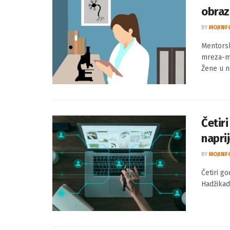
Mento
obraz
BY
MOJINF
Mentorsk
mreza-mi
Žene u na
Četir
napri
BY
MOJINF
Četiri g
Hadžikad