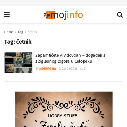
Home
Tag
četnik
Tag:
četnik
Zapamtićete vi Vidovdan – događaji iz
zloglasnog logora u Čelopeku
BY
MOJINFO.BA
28/06/2026
0