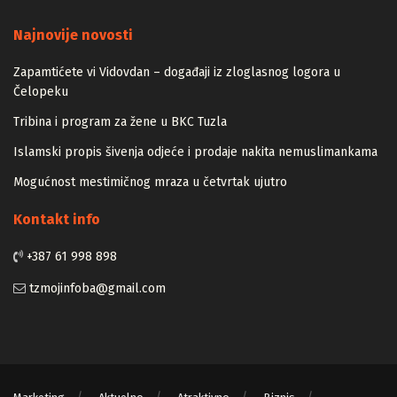
Majstori
Najnovije novosti
Zapamtićete vi Vidovdan – događaji iz zloglasnog logora u
Čelopeku
Tribina i program za žene u BKC Tuzla
Islamski propis šivenja odjeće i prodaje nakita nemuslimankama
Mogućnost mestimičnog mraza u četvrtak ujutro
Kontakt info
+387 61 998 898
tzmojinfoba@gmail.com