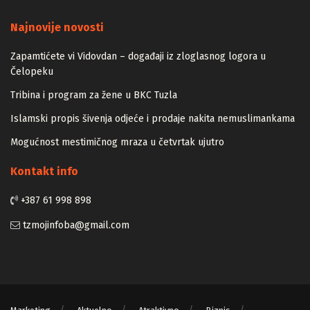
Majstori
Najnovije novosti
Zapamtićete vi Vidovdan – događaji iz zloglasnog logora u
Čelopeku
Tribina i program za žene u BKC Tuzla
Islamski propis šivenja odjeće i prodaje nakita nemuslimankama
Mogućnost mestimičnog mraza u četvrtak ujutro
Kontakt info
+387 61 998 898
tzmojinfoba@gmail.com