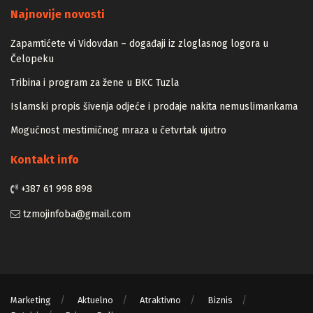
Najnovije novosti
Zapamtićete vi Vidovdan – događaji iz zloglasnog logora u
Čelopeku
Tribina i program za žene u BKC Tuzla
Islamski propis šivenja odjeće i prodaje nakita nemuslimankama
Mogućnost mestimičnog mraza u četvrtak ujutro
Kontakt info
+387 61 998 898
tzmojinfoba@gmail.com
Marketing
Aktuelno
Atraktivno
Biznis