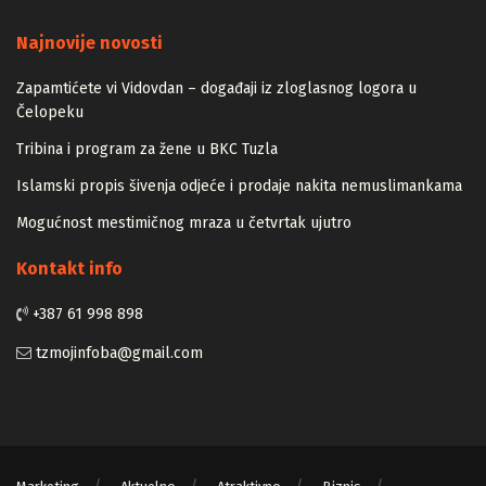
Majstori
Najnovije novosti
Zapamtićete vi Vidovdan – događaji iz zloglasnog logora u
Čelopeku
Tribina i program za žene u BKC Tuzla
Islamski propis šivenja odjeće i prodaje nakita nemuslimankama
Mogućnost mestimičnog mraza u četvrtak ujutro
Kontakt info
+387 61 998 898
tzmojinfoba@gmail.com