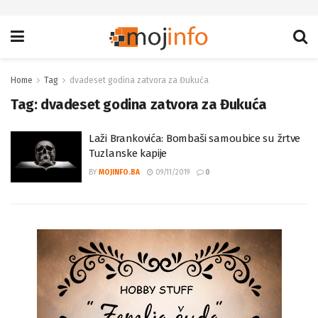
Home
Tag
dvadeset godina zatvora za Đukuća
Tag:
dvadeset godina zatvora za Đukuća
Laži Brankovića: Bombaši samoubice su žrtve
Tuzlanske kapije
BY
MOJINFO.BA
09/11/2019
0