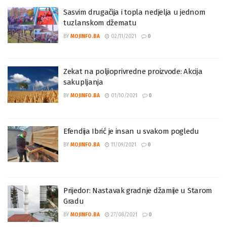
Sasvim drugačija i topla nedjelja u jednom
tuzlanskom džematu
BY
MOJINFO.BA
02/11/2021
0
Zekat na poljioprivredne proizvode: Akcija
sakupljanja
BY
MOJINFO.BA
01/10/2021
0
Efendija Ibrić je insan u svakom pogledu
BY
MOJINFO.BA
11/09/2021
0
Prijedor: Nastavak gradnje džamije u Starom
Gradu
BY
MOJINFO.BA
27/08/2021
0