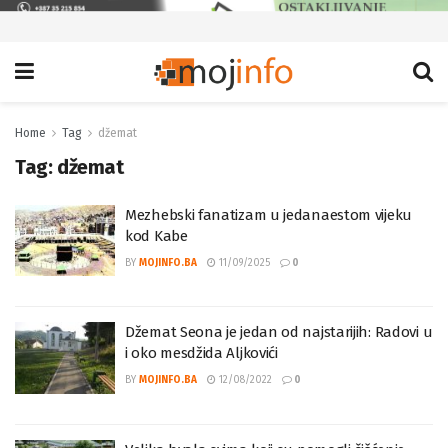
Home
Tag
džemat
Tag:
džemat
Mezhebski fanatizam u jedanaestom vijeku
kod Kabe
BY
MOJINFO.BA
11/09/2025
0
Džemat Seona je jedan od najstarijih: Radovi u
i oko mesdžida Aljkovići
BY
MOJINFO.BA
12/08/2022
0