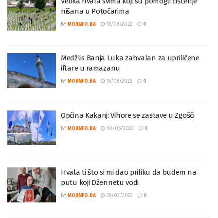
Velika hvala svima koji su pomogli čišćenje
nišana u Potočarima
BY
MOJINFO.BA
18/06/2022
0
Medžlis Banja Luka zahvalan za upriličene
iftare u ramazanu
BY
MOJINFO.BA
18/05/2022
0
Općina Kakanj: Vihore se zastave u Zgošći
BY
MOJINFO.BA
06/05/2022
0
Hvala ti što si mi dao priliku da budem na
putu koji Džennetu vodi
BY
MOJINFO.BA
28/02/2022
0