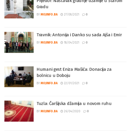
Prijedor: Nastavak gradnje džamije u Starom
Gradu
BY
MOJINFO.BA
27/08/2021
0
Travnik: Antonija i Danko su sada Ajša i Emir
BY
MOJINFO.BA
18/04/2021
0
Humani gest Eniza Mašića: Donacija za
bolnicu u Doboju
BY
MOJINFO.BA
22/01/2021
0
Tuzla: Čaršijska džamija u novom ruhu
BY
MOJINFO.BA
26/04/2020
0