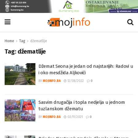
Home
Tag
džematlije
Tag:
džematlije
Džemat Seona je jedan od najstarijih: Radovi u
i oko mesdžida Aljkovići
BY
MOJINFO.BA
12/08/2022
0
Sasvim drugačija i topla nedjelja u jednom
tuzlanskom džematu
BY
MOJINFO.BA
02/11/2021
0