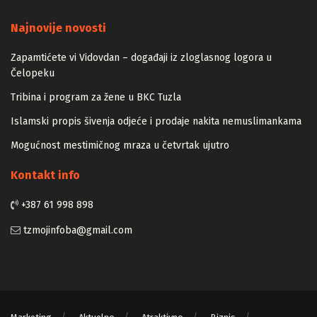
Majstori
Najnovije novosti
Zapamtićete vi Vidovdan – događaji iz zloglasnog logora u
Čelopeku
Tribina i program za žene u BKC Tuzla
Islamski propis šivenja odjeće i prodaje nakita nemuslimankama
Mogućnost mestimičnog mraza u četvrtak ujutro
Kontakt info
+387 61 998 898
tzmojinfoba@gmail.com