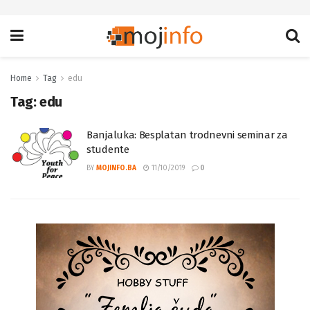
Home
Tag
edu
Tag:
edu
Banjaluka: Besplatan trodnevni seminar za
studente
BY
MOJINFO.BA
11/10/2019
0