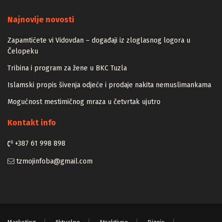
Majstori
Najnovije novosti
Zapamtićete vi Vidovdan – događaji iz zloglasnog logora u
Čelopeku
Tribina i program za žene u BKC Tuzla
Islamski propis šivenja odjeće i prodaje nakita nemuslimankama
Mogućnost mestimičnog mraza u četvrtak ujutro
Kontakt info
+387 61 998 898
tzmojinfoba@gmail.com