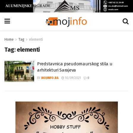
Home
Tag
elementi
Tag:
elementi
Predstavnica pseudomaurskog stila u
arhitekturi Sarajeva
BY
MOJINFO.BA
10/09/2021
0