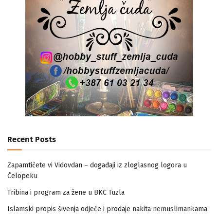
Recent Posts
Zapamtićete vi Vidovdan – događaji iz zloglasnog logora u
Čelopeku
Tribina i program za žene u BKC Tuzla
Islamski propis šivenja odjeće i prodaje nakita nemuslimankama
Mogućnost mestimičnog mraza u četvrtak ujutro