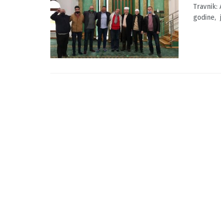
Travni
BY
MOJINF
Travnik: 
godine, j