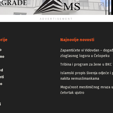
ADVERTISEMENT
rije
Najnovije novosti
o
Zapamtićete vi Vidovdan – događa
zloglasnog logora u Čelopeku
vno
Tribina i program za žene u BKC 
ed
Islamski propis šivenja odjeće i 
ti
nakita nemuslimankama
lo
Mogućnost mestimičnog mraza 
četvrtak ujutro