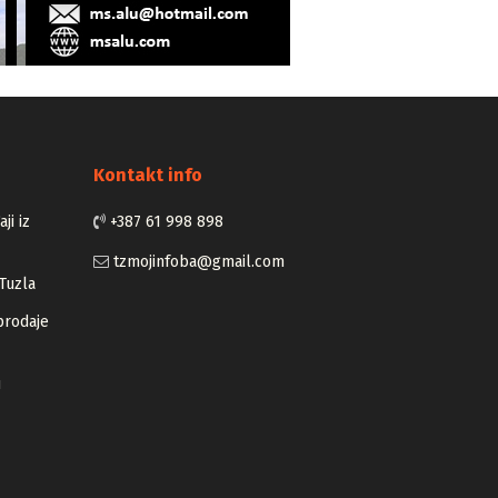
Kontakt info
ji iz
+387 61 998 898
tzmojinfoba@gmail.com
Tuzla
prodaje
u