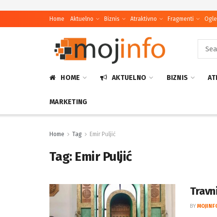
Home
Aktuelno
Biznis
Atraktivno
Fragmenti
Ogle
HOME
AKTUELNO
BIZNIS
AT
MARKETING
Home
Tag
Emir Puljić
Tag:
Emir Puljić