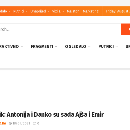
dalo
Putnici
Unaprijed
Vizija
Majstori
Marketing
Friday, August 
RAKTIVNO
FRAGMENTI
OGLEDALO
PUTNICI
U