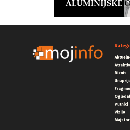
Katego
Aktueln
Atrakti
Biznis
Unaprij
Fragmen
Ogleda
Putnici