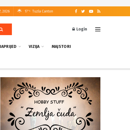
7, 2026
17
Tuzla Canton
°C
Login
NAPRIJED
VIZIJA
MAJSTORI