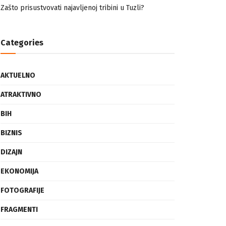
nemuslimankama
Mogućnost mestimičnog mraza u četvrtak ujutro
Zašto prisustvovati najavljenoj tribini u Tuzli?
Categories
AKTUELNO
ATRAKTIVNO
BIH
BIZNIS
DIZAJN
EKONOMIJA
FOTOGRAFIJE