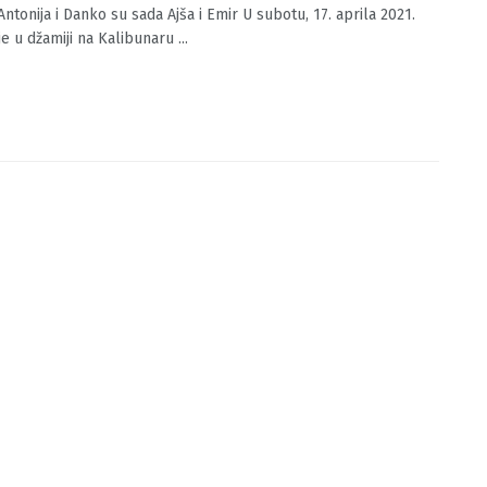
k: Antonija i Danko su sada Ajša i Emir
O.BA
18/04/2021
0
Antonija i Danko su sada Ajša i Emir U subotu, 17. aprila 2021.
e u džamiji na Kalibunaru ...