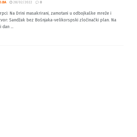
 Štrpci: Na Drini masakrirani, zamotani u
kaške mreže i bačeni
O.BA
28/02/2022
0
trpci: Na Drini masakrirani, zamotani u odbojkaške mreže i
zvor: Sandžak bez Bošnjaka-velikorspski zločinački plan. Na
 dan ...