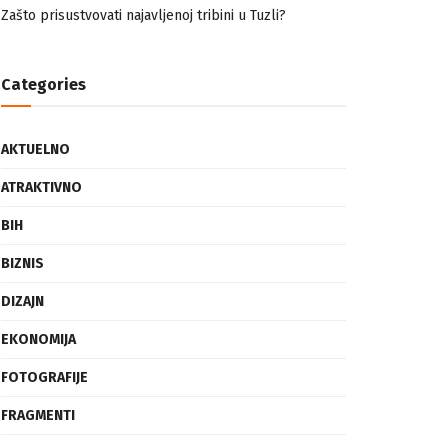
nemuslimankama
Mogućnost mestimičnog mraza u četvrtak ujutro
Zašto prisustvovati najavljenoj tribini u Tuzli?
Categories
AKTUELNO
ATRAKTIVNO
BIH
BIZNIS
DIZAJN
EKONOMIJA
FOTOGRAFIJE