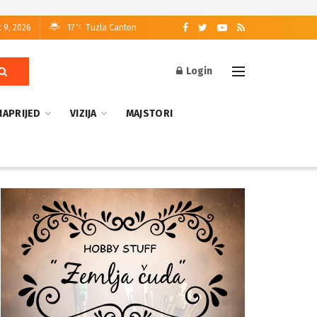
 9, 2026
17
Tuzla Canton
°C
Login
NAPRIJED
VIZIJA
MAJSTORI