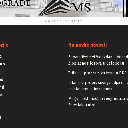
ADVERTISEMENT
rije
Najnovije novosti
o
Zapamtićete vi Vidovdan – događa
zloglasnog logora u Čelopeku
vno
Tribina i program za žene u BKC 
ed
Islamski propis šivenja odjeće i 
ti
nakita nemuslimankama
lo
Mogućnost mestimičnog mraza 
četvrtak ujutro