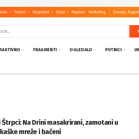
dalo
Putnici
Unaprijed
Vizija
Majstori
Marketing
Sunday, August
RAKTIVNO
FRAGMENTI
OGLEDALO
PUTNICI
U