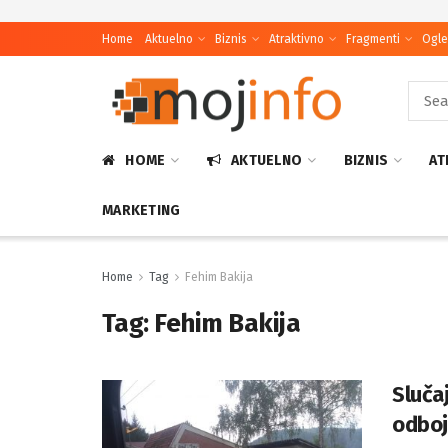
Home
Aktuelno
Biznis
Atraktivno
Fragmenti
Ogle
HOME
AKTUELNO
BIZNIS
AT
MARKETING
Home
Tag
Fehim Bakija
Tag:
Fehim Bakija