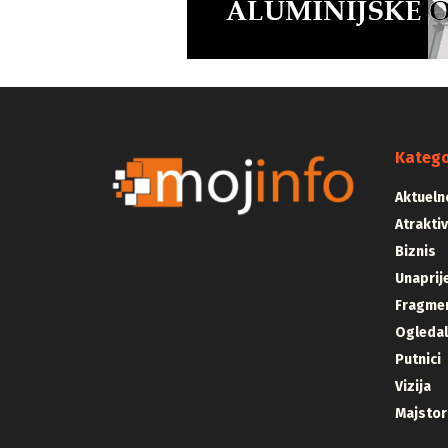
Katego
Aktueln
Atrakti
Biznis
Unaprij
Fragmen
Ogleda
Putnici