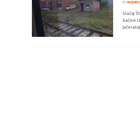
Slučaj
odboj
BY
MOJINF
Slučaj Š
bačeni I
jučerašnji