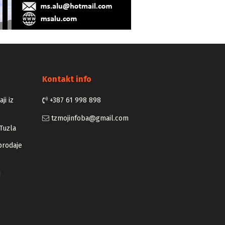
Kontakt info
ji iz
+387 61 998 898
tzmojinfoba@gmail.com
Tuzla
prodaje
u