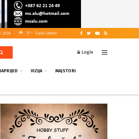
7, 2026
17
Tuzla Canton
°C
Login
NAPRIJED
VIZIJA
MAJSTORI