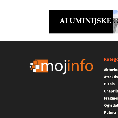
Katego
Aktueln
Atrakti
Biznis
Unaprij
Fragmen
Ogleda
Putnici