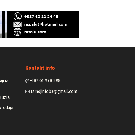
Kontakt info
ji iz
+387 61 998 898
tzmojinfoba@gmail.com
Tuzla
prodaje
u