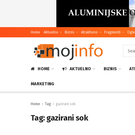
Home
Aktuelno
Biznis
Atraktivno
Fragmenti
Ogle
HOME
AKTUELNO
BIZNIS
AT
MARKETING
Home
Tag
gazirani sok
Tag:
gazirani sok