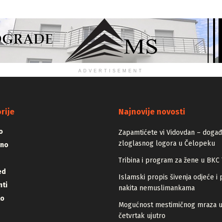
ADVERTISEMENT
rije
Najnovije novosti
o
Zapamtićete vi Vidovdan – događa
zloglasnog logora u Čelopeku
vno
Tribina i program za žene u BKC 
ed
Islamski propis šivenja odjeće i 
ti
nakita nemuslimankama
lo
Mogućnost mestimičnog mraza 
četvrtak ujutro