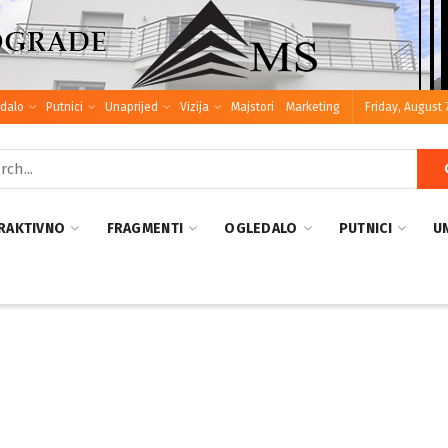
dalo
Putnici
Unaprijed
Vizija
Majstori
Marketing
Friday, August 
RAKTIVNO
FRAGMENTI
OGLEDALO
PUTNICI
U