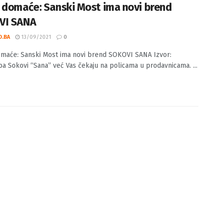
 domaće: Sanski Most ima novi brend
VI SANA
O.BA
13/09/2021
0
maće: Sanski Most ima novi brend SOKOVI SANA Izvor:
ba Sokovi “Sana” već Vas čekaju na policama u prodavnicama. ...