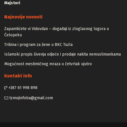
Majstori
Najnovije novosti
Zapamtićete vi Vidovdan – događaji iz zloglasnog logora u
Čelopeku
Tribina i program za žene u BKC Tuzla
Islamski propis šivenja odjeće i prodaje nakita nemuslimankama
Mogućnost mestimičnog mraza u četvrtak ujutro
Kontakt info
+387 61 998 898
tzmojinfoba@gmail.com