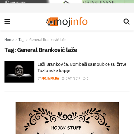
Home
Tag
General Branković laže
Tag:
General Branković laže
Laži Brankovića: Bombaši samoubice su žrtve
Tuzlanske kapije
BY
MOJINFO.BA
09/11/2019
0