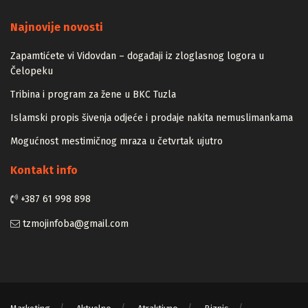
Majstori
Najnovije novosti
Zapamtićete vi Vidovdan – događaji iz zloglasnog logora u
Čelopeku
Tribina i program za žene u BKC Tuzla
Islamski propis šivenja odjeće i prodaje nakita nemuslimankama
Mogućnost mestimičnog mraza u četvrtak ujutro
Kontakt info
+387 61 998 898
tzmojinfoba@gmail.com