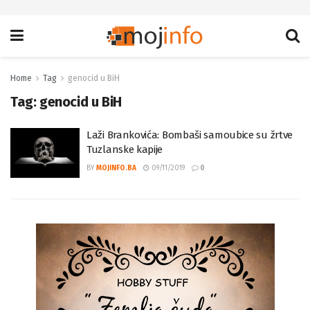
Home
Tag
genocid u BiH
Tag:
genocid u BiH
Laži Brankovića: Bombaši samoubice su žrtve
Tuzlanske kapije
BY
MOJINFO.BA
09/11/2019
0