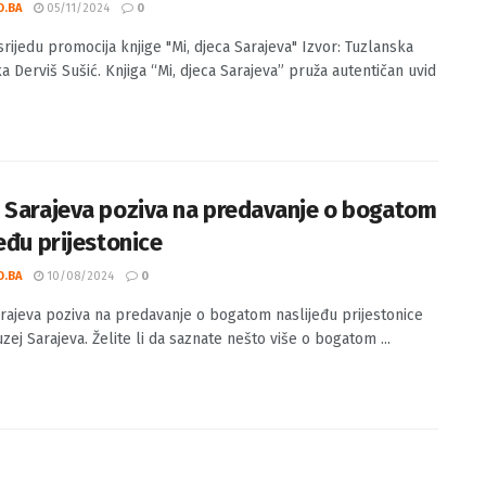
 U srijedu promocija knjige “Mi, djeca
eva”
O.BA
05/11/2024
0
srijedu promocija knjige "Mi, djeca Sarajeva" Izvor: Tuzlanska
a Derviš Sušić. Knjiga “Mi, djeca Sarajeva” pruža autentičan uvid
 Sarajeva poziva na predavanje o bogatom
eđu prijestonice
O.BA
10/08/2024
0
rajeva poziva na predavanje o bogatom naslijeđu prijestonice
zej Sarajeva. Želite li da saznate nešto više o bogatom ...