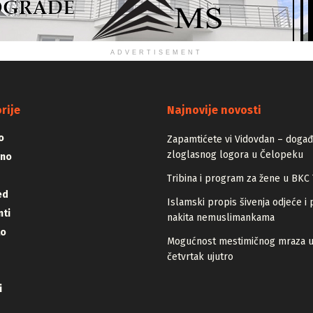
ADVERTISEMENT
rije
Najnovije novosti
o
Zapamtićete vi Vidovdan – događa
zloglasnog logora u Čelopeku
vno
Tribina i program za žene u BKC 
ed
Islamski propis šivenja odjeće i 
ti
nakita nemuslimankama
lo
Mogućnost mestimičnog mraza 
četvrtak ujutro