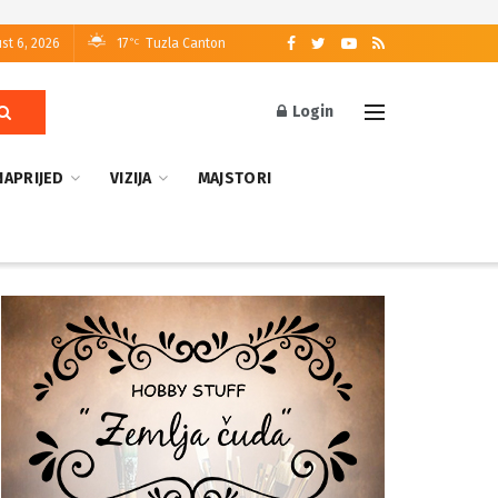
st 6, 2026
17
Tuzla Canton
°C
Login
NAPRIJED
VIZIJA
MAJSTORI