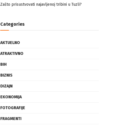
nemuslimankama
Mogućnost mestimičnog mraza u četvrtak ujutro
Zašto prisustvovati najavljenoj tribini u Tuzli?
Categories
AKTUELNO
ATRAKTIVNO
BIH
BIZNIS
DIZAJN
EKONOMIJA
FOTOGRAFIJE