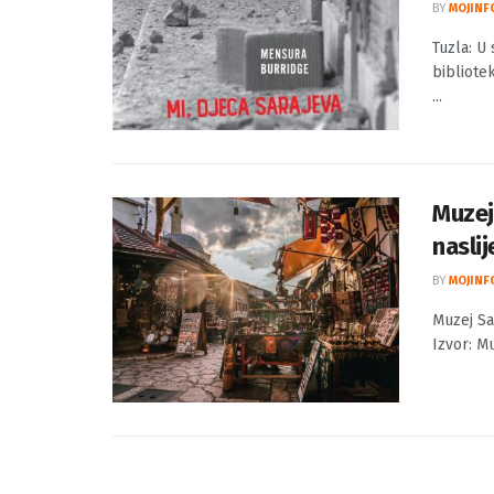
Tuzla:
Saraj
BY
MOJINF
Tuzla: U 
bibliotek
...
Muzej
naslij
BY
MOJINF
Muzej Sa
Izvor: Mu