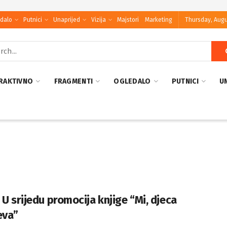
dalo
Putnici
Unaprijed
Vizija
Majstori
Marketing
Thursday, Augu
RAKTIVNO
FRAGMENTI
OGLEDALO
PUTNICI
U