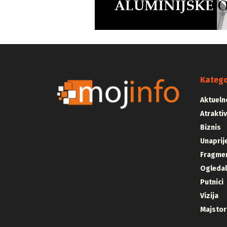
Katego
Aktueln
Atrakti
Biznis
Unaprij
Fragmen
Ogleda
Putnici