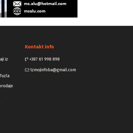
Kontakt info
ji iz
+387 61 998 898
tzmojinfoba@gmail.com
Tuzla
prodaje
u