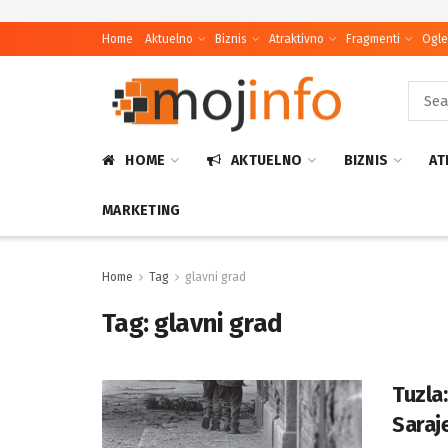
Home
Aktuelno
Biznis
Atraktivno
Fragmenti
Ogle
HOME
AKTUELNO
BIZNIS
AT
MARKETING
Home
Tag
glavni grad
Tag:
glavni grad