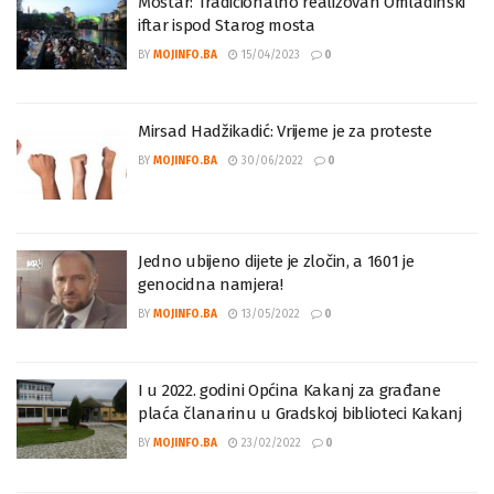
Mostar: Tradicionalno realizovan Omladinski
iftar ispod Starog mosta
BY
MOJINFO.BA
15/04/2023
0
Mirsad Hadžikadić: Vrijeme je za proteste
BY
MOJINFO.BA
30/06/2022
0
Jedno ubijeno dijete je zločin, a 1601 je
genocidna namjera!
BY
MOJINFO.BA
13/05/2022
0
I u 2022. godini Općina Kakanj za građane
plaća članarinu u Gradskoj biblioteci Kakanj
BY
MOJINFO.BA
23/02/2022
0