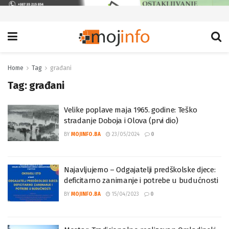
Home
Tag
građani
Tag:
građani
Velike poplave maja 1965. godine: Teško
stradanje Doboja i Olova (prvi dio)
BY
MOJINFO.BA
23/05/2024
0
Najavljujemo – Odgajatelji predškolske djece:
deficitarno zanimanje i potrebe u budućnosti
BY
MOJINFO.BA
15/04/2023
0