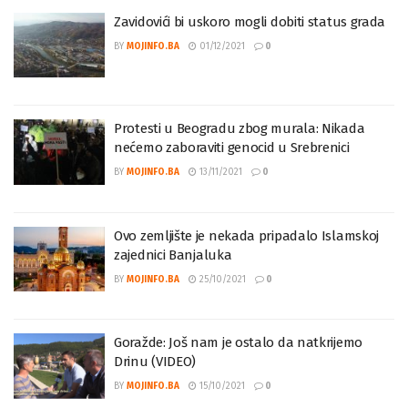
Zavidovići bi uskoro mogli dobiti status grada
BY
MOJINFO.BA
01/12/2021
0
Protesti u Beogradu zbog murala: Nikada
nećemo zaboraviti genocid u Srebrenici
BY
MOJINFO.BA
13/11/2021
0
Ovo zemljište je nekada pripadalo Islamskoj
zajednici Banjaluka
BY
MOJINFO.BA
25/10/2021
0
Goražde: Još nam je ostalo da natkrijemo
Drinu (VIDEO)
BY
MOJINFO.BA
15/10/2021
0