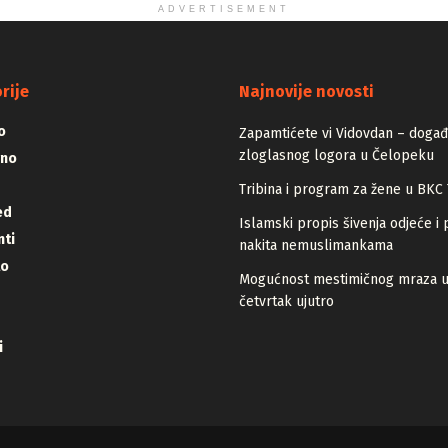
ADVERTISEMENT
rije
Najnovije novosti
o
Zapamtićete vi Vidovdan – događa
zloglasnog logora u Čelopeku
vno
Tribina i program za žene u BKC 
ed
Islamski propis šivenja odjeće i 
ti
nakita nemuslimankama
lo
Mogućnost mestimičnog mraza 
četvrtak ujutro
i