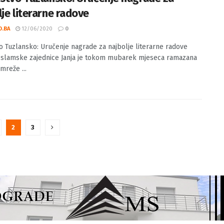
lje literarne radove
O.BA
12/06/2020
0
vo Tuzlansko: Uručenje nagrade za najbolje literarne radove
Islamske zajednice Janja je tokom mubarek mjeseca ramazana
mreže ...
2
3