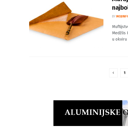
najbo
BY
MOJINF
Muftijst
Medžlis 
u okviru 
1