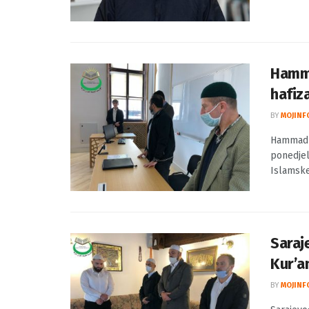
Hamma
hafiz
BY
MOJINF
Hammad M
ponedjel
Islamske 
Saraj
Kur’a
BY
MOJINF