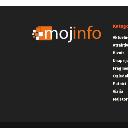
Katego
Aktueln
Atrakti
Biznis
Unaprij
Fragmen
Ogleda
Putnici
Vizija
Majstor