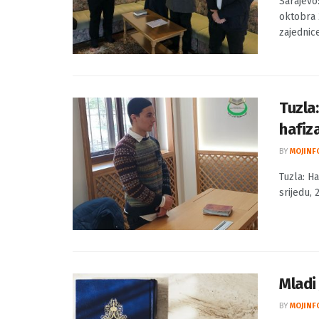
Sarajevo:
oktobra 
zajednice 
Tuzla
hafiz
BY
MOJINF
Tuzla: H
srijedu, 
Mladi
BY
MOJINF