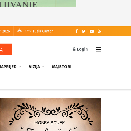
7, 2026
17
Tuzla Canton
°C
Login
NAPRIJED
VIZIJA
MAJSTORI