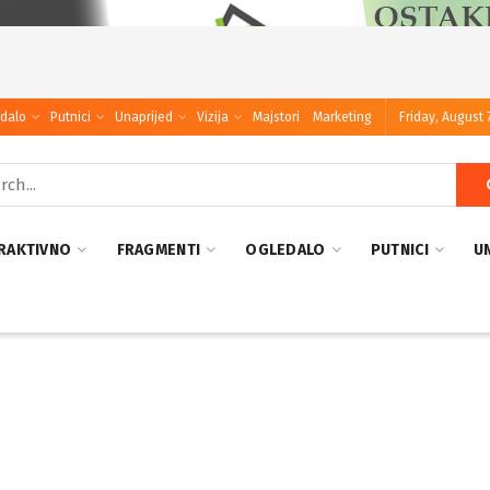
dalo
Putnici
Unaprijed
Vizija
Majstori
Marketing
Friday, August 
RAKTIVNO
FRAGMENTI
OGLEDALO
PUTNICI
U