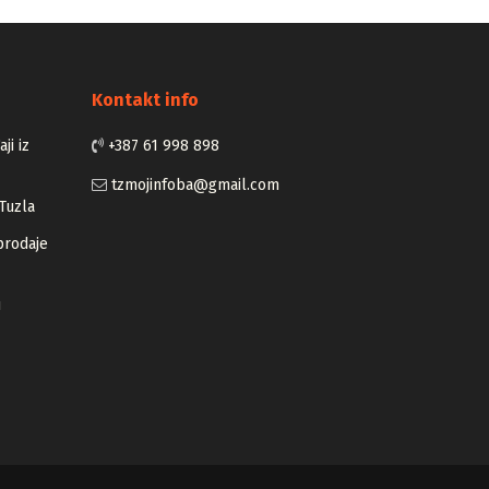
Kontakt info
ji iz
+387 61 998 898
tzmojinfoba@gmail.com
Tuzla
prodaje
u