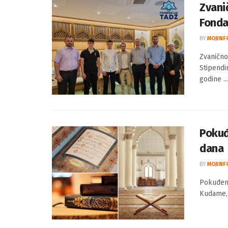
Zvani
Fonda
BY
MOJINF
Zvanično
Stipendir
godine ...
Pokuđ
dana
BY
MOJINF
Pokuđeno
Kudame, 