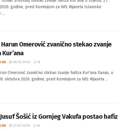
 Ismail Šrkobalj stekao zvanje hafiza Kur'ana U srijedu, 21.
2020. godine, pred Komisijom za hifz Rijaseta Islamske
...
: Harun Omerović zvanično stekao zvanje
a Kur’ana
O.BA
28/10/2020
0
arun Omerović zvanično stekao zvanje hafiza Kur'ana Danas, u
28. oktobra 2020. godine, pred Komisijom za hifz Rijaseta ...
 Jusuf Šošić iz Gornjeg Vakufa postao hafiz
O.BA
21/10/2020
0