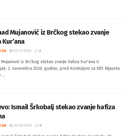
d Mujanović iz Brčkog stekao zvanje
a Kur’ana
O.BA
03/11/2020
0
ujanović iz Brčkog stekao zvanje hafiza Kur'ana U
jak, 2. novembra 2020. godine, pred Komisijom za hifz Rijaseta
...
evo: Ismail Šrkobalj stekao zvanje hafiza
na
O.BA
29/10/2020
0