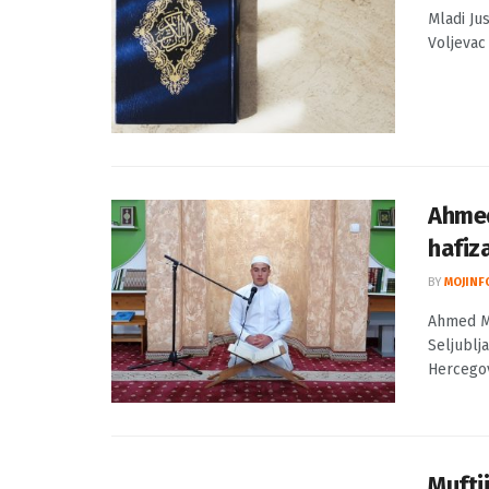
Mladi Ju
Voljevac 
Ahmed
hafiz
BY
MOJINF
Ahmed Mu
Seljublj
Hercegovi
Mufti