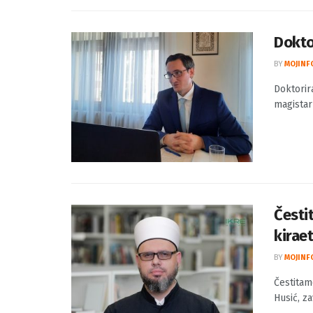
Dokto
BY
MOJINF
Doktorira
magistar 
Česti
kirae
BY
MOJINF
Čestitam
Husić, za