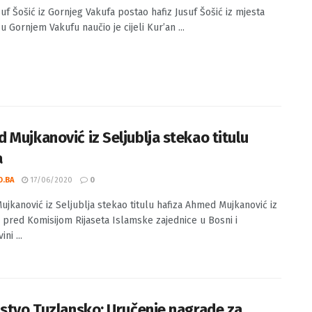
suf Šošić iz Gornjeg Vakufa postao hafiz Jusuf Šošić iz mjesta
u Gornjem Vakufu naučio je cijeli Kur’an ...
 Mujkanović iz Seljublja stekao titulu
a
O.BA
17/06/2020
0
jkanović iz Seljublja stekao titulu hafiza Ahmed Mujkanović iz
a pred Komisijom Rijaseta Islamske zajednice u Bosni i
ni ...
jstvo Tuzlansko: Uručenje nagrade za