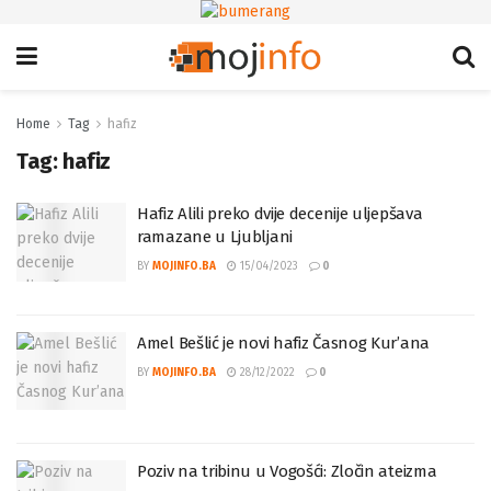
Home
Tag
hafiz
Tag:
hafiz
Hafiz Alili preko dvije decenije uljepšava
ramazane u Ljubljani
BY
MOJINFO.BA
15/04/2023
0
Amel Bešlić je novi hafiz Časnog Kur’ana
BY
MOJINFO.BA
28/12/2022
0
Poziv na tribinu u Vogošći: Zločin ateizma