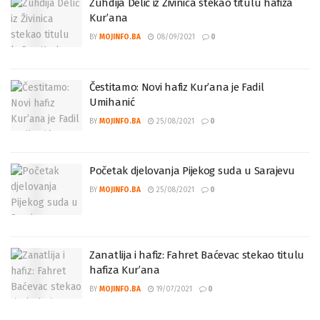
Zuhdija Delić iz Živinica stekao titulu hafiza
Kur’ana
BY
MOJINFO.BA
08/09/2021
0
Čestitamo: Novi hafiz Kur’ana je Fadil
Umihanić
BY
MOJINFO.BA
25/08/2021
0
Početak djelovanja Pijekog suda u Sarajevu
BY
MOJINFO.BA
25/08/2021
0
Zanatlija i hafiz: Fahret Baćevac stekao titulu
hafiza Kur’ana
BY
MOJINFO.BA
19/07/2021
0