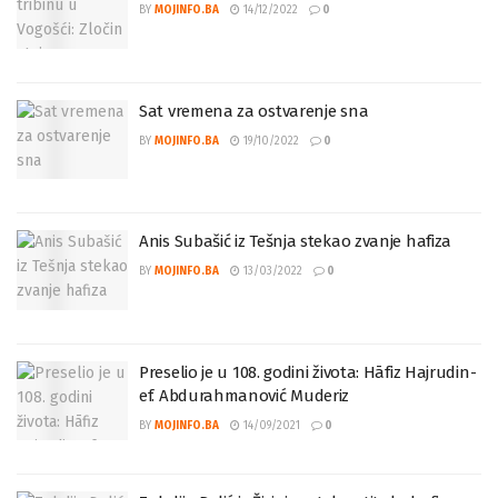
BY
MOJINFO.BA
14/12/2022
0
Sat vremena za ostvarenje sna
BY
MOJINFO.BA
19/10/2022
0
Anis Subašić iz Tešnja stekao zvanje hafiza
BY
MOJINFO.BA
13/03/2022
0
Preselio je u 108. godini života: Hāfiz Hajrudin-
ef. Abdurahmanović Muderiz
BY
MOJINFO.BA
14/09/2021
0