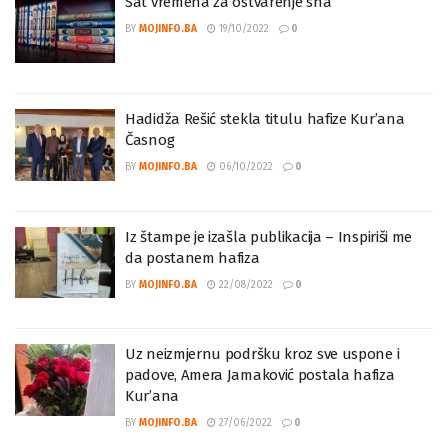
Sat vremena za ostvarenje sna
BY
MOJINFO.BA
19/10/2022
0
Hadidža Rešić stekla titulu hafize Kur’ana
Časnog
BY
MOJINFO.BA
06/10/2022
0
Iz štampe je izašla publikacija – Inspiriši me
da postanem hafiza
BY
MOJINFO.BA
22/08/2022
0
Uz neizmjernu podršku kroz sve uspone i
padove, Amera Jamaković postala hafiza
Kur’ana
BY
MOJINFO.BA
27/06/2022
0