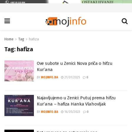
Home
Tag
hafiza
Tag:
hafiza
Ove subote u Zenici: Nova priča o hifzu
Kur’ana
BY
MOJINFO.BA
21/01/2025
0
Najavljujemo u Zenici: Putuj prema hifzu
Kur’ana – hafiza Hanka Vlahovljak
BY
MOJINFO.BA
16/05/2023
0