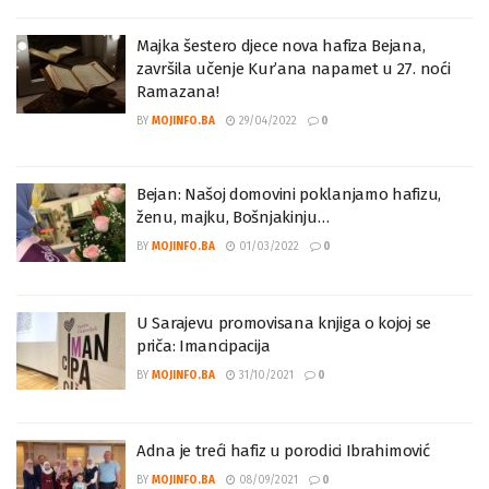
Majka šestero djece nova hafiza Bejana,
završila učenje Kur’ana napamet u 27. noći
Ramazana!
BY
MOJINFO.BA
29/04/2022
0
Bejan: Našoj domovini poklanjamo hafizu,
ženu, majku, Bošnjakinju…
BY
MOJINFO.BA
01/03/2022
0
U Sarajevu promovisana knjiga o kojoj se
priča: Imancipacija
BY
MOJINFO.BA
31/10/2021
0
Adna je treći hafiz u porodici Ibrahimović
BY
MOJINFO.BA
08/09/2021
0