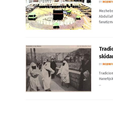
Mezhe
Kabe
BY
MOJINF
Mezhebsk
Abdullah
fanatizma,
Tradic
skidan
BY
MOJINF
Tradicion
Hanefijs
...