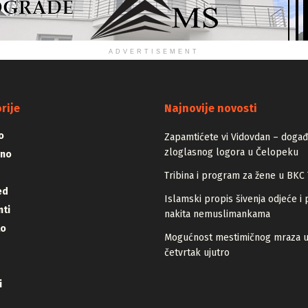
ADVERTISEMENT
rije
Najnovije novosti
o
Zapamtićete vi Vidovdan – događa
zloglasnog logora u Čelopeku
vno
Tribina i program za žene u BKC 
ed
Islamski propis šivenja odjeće i 
ti
nakita nemuslimankama
lo
Mogućnost mestimičnog mraza 
četvrtak ujutro