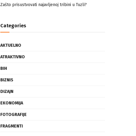
nemuslimankama
Mogućnost mestimičnog mraza u četvrtak ujutro
Zašto prisustvovati najavljenoj tribini u Tuzli?
Categories
AKTUELNO
ATRAKTIVNO
BIH
BIZNIS
DIZAJN
EKONOMIJA
FOTOGRAFIJE