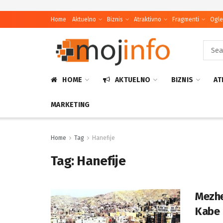
Home
Aktuelno
Biznis
Atraktivno
Fragmenti
Ogle
HOME
AKTUELNO
BIZNIS
AT
MARKETING
Home
Tag
Hanefije
Tag:
Hanefije