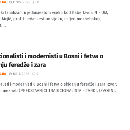
bski fanatizam u jedanaestom vijeku kod
O.BA
11/09/2025
0
i fanatizam u jedanaestom vijeku kod Kabe Izvor: N - UM,
 Mujić, prof. U jedanaestom vijeku, usljed mezhebskog
 ...
ionalisti i modernisti u Bosni i fetva o
ju feredže i zara
O.BA
16/11/2022
0
alisti i modernisti u Bosni i fetva o skidanju feredže i zara Izvor:
ki mezheb (PREDSTAVNICI TRADICIONALISTA – TVRDI, IZVORNI,