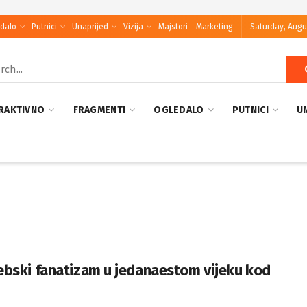
dalo
Putnici
Unaprijed
Vizija
Majstori
Marketing
Saturday, Augu
RAKTIVNO
FRAGMENTI
OGLEDALO
PUTNICI
U