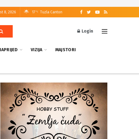
st 8, 2026
17
Tuzla Canton
°C
Login
NAPRIJED
VIZIJA
MAJSTORI