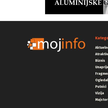
Katego
Aktueln
Atrakti
Biznis
Unaprij
Fragmen
Ogleda
Putnici