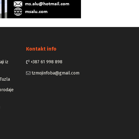
Kontakt info
ji iz
+387 61 998 898
tzmojinfoba@gmail.com
Tuzla
prodaje
u