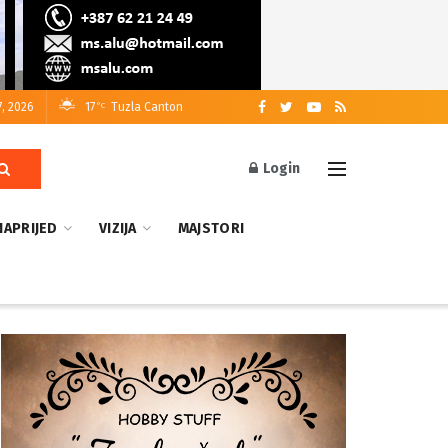
7, 2026
17
Tuzla Canton
°C
Login
NAPRIJED
VIZIJA
MAJSTORI