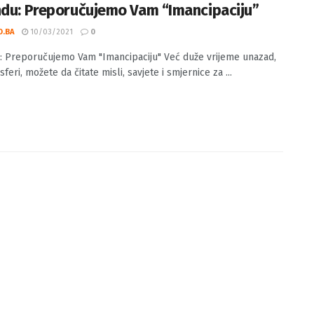
ndu: Preporučujemo Vam “Imancipaciju”
O.BA
10/03/2021
0
: Preporučujemo Vam "Imancipaciju" Već duže vrijeme unazad,
sferi, možete da čitate misli, savjete i smjernice za ...