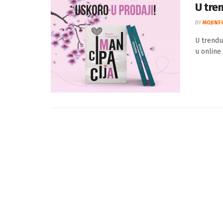
U tre
BY
MOJINF
U trendu
u online 