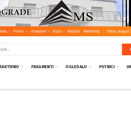
dalo
Putnici
Unaprijed
Vizija
Majstori
Marketing
Friday, August 
RAKTIVNO
FRAGMENTI
OGLEDALO
PUTNICI
U