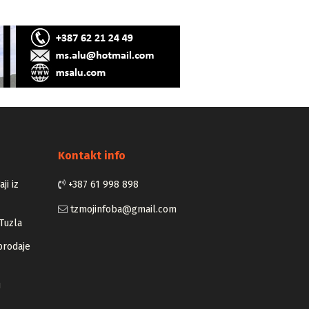
Kontakt info
ji iz
+387 61 998 898
tzmojinfoba@gmail.com
Tuzla
prodaje
u