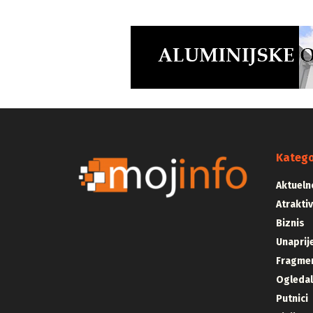
Katego
Aktueln
Atrakti
Biznis
Unaprij
Fragmen
Ogleda
Putnici