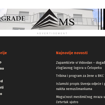
ADVERTISEMENT
rije
Najnovije novosti
o
Zapamtićete vi Vidovdan – događa
zloglasnog logora u Čelopeku
vno
Tribina i program za žene u BKC 
ed
Islamski propis šivenja odjeće i 
ti
nakita nemuslimankama
lo
Mogućnost mestimičnog mraza 
četvrtak ujutro