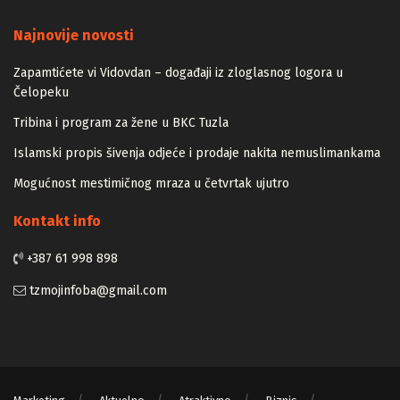
Majstori
Najnovije novosti
Zapamtićete vi Vidovdan – događaji iz zloglasnog logora u
Čelopeku
Tribina i program za žene u BKC Tuzla
Islamski propis šivenja odjeće i prodaje nakita nemuslimankama
Mogućnost mestimičnog mraza u četvrtak ujutro
Kontakt info
+387 61 998 898
tzmojinfoba@gmail.com