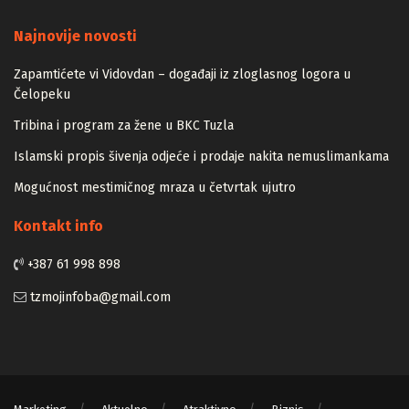
Majstori
Najnovije novosti
Zapamtićete vi Vidovdan – događaji iz zloglasnog logora u
Čelopeku
Tribina i program za žene u BKC Tuzla
Islamski propis šivenja odjeće i prodaje nakita nemuslimankama
Mogućnost mestimičnog mraza u četvrtak ujutro
Kontakt info
+387 61 998 898
tzmojinfoba@gmail.com