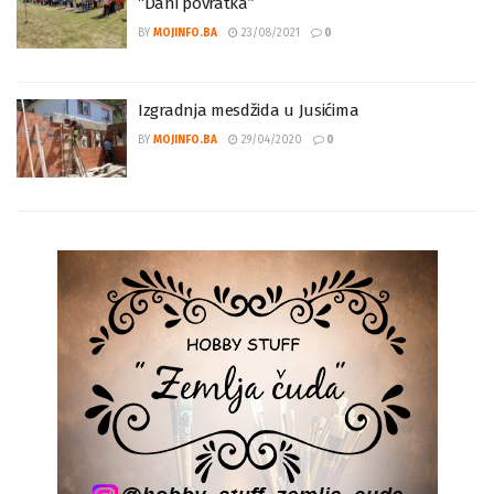
Divič kod Zvornika: Završena manifestacija
“Dani povratka”
BY
MOJINFO.BA
23/08/2021
0
Izgradnja mesdžida u Jusićima
BY
MOJINFO.BA
29/04/2020
0