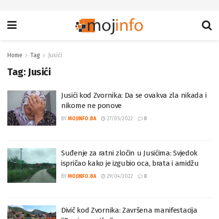
Home
Tag
Jusići
Tag:
Jusići
Jusići kod Zvornika: Da se ovakva zla nikada i
nikome ne ponove
BY
MOJINFO.BA
27/05/2022
0
Suđenje za ratni zločin u Jusićima: Svjedok
ispričao kako je izgubio oca, brata i amidžu
BY
MOJINFO.BA
29/04/2022
0