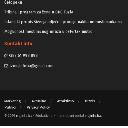
Zapamtićete vi Vidovdan – događaji iz zloglasnog logora u
Čelopeku
Tribina i program za žene u BKC Tuzla
Islamski propis šivenja odjeće i prodaje nakita nemuslimankama
Mogućnost mestimičnog mraza u četvrtak ujutro
Kontakt info
+387 61 998 898
tzmojinfoba@gmail.com
Marketing
Aktuelno
Atraktivno
Biznis
Putnici
Privacy Policy
© 2019
mojinfo.ba
- Edukativno - informativni portal
mojinfo.ba
.