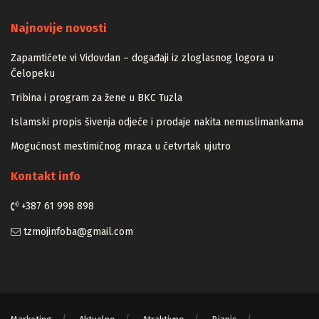
Majstori
Najnovije novosti
Zapamtićete vi Vidovdan – događaji iz zloglasnog logora u
Čelopeku
Tribina i program za žene u BKC Tuzla
Islamski propis šivenja odjeće i prodaje nakita nemuslimankama
Mogućnost mestimičnog mraza u četvrtak ujutro
Kontakt info
+387 61 998 898
tzmojinfoba@gmail.com