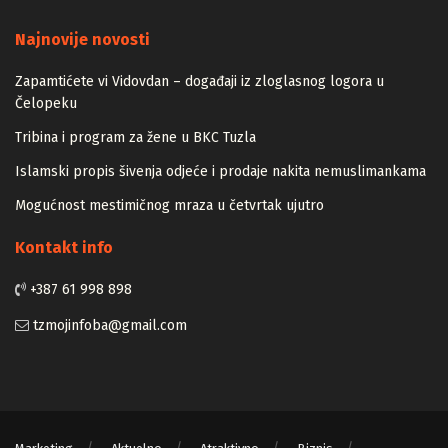
Majstori
Najnovije novosti
Zapamtićete vi Vidovdan – događaji iz zloglasnog logora u
Čelopeku
Tribina i program za žene u BKC Tuzla
Islamski propis šivenja odjeće i prodaje nakita nemuslimankama
Mogućnost mestimičnog mraza u četvrtak ujutro
Kontakt info
+387 61 998 898
tzmojinfoba@gmail.com