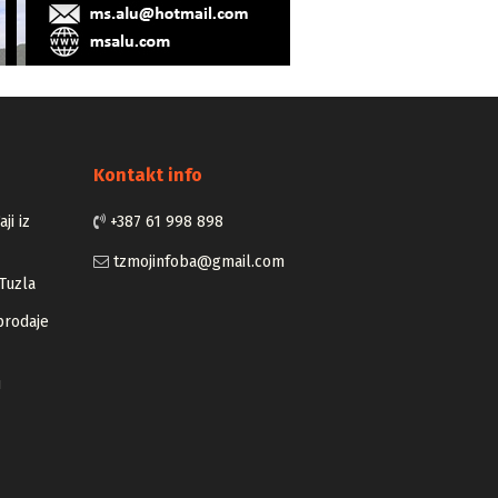
Kontakt info
ji iz
+387 61 998 898
tzmojinfoba@gmail.com
Tuzla
prodaje
u