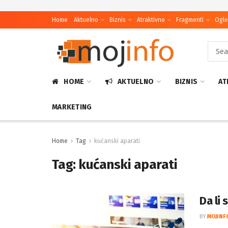
Home
Aktuelno
Biznis
Atraktivno
Fragmenti
Ogle
HOME
AKTUELNO
BIZNIS
AT
MARKETING
Home
Tag
kućanski aparati
Tag:
kućanski aparati