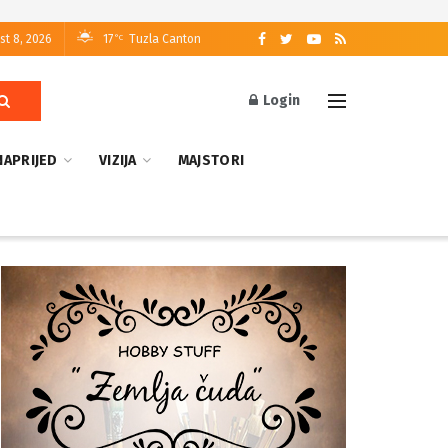
st 8, 2026
17
Tuzla Canton
°C
Login
NAPRIJED
VIZIJA
MAJSTORI