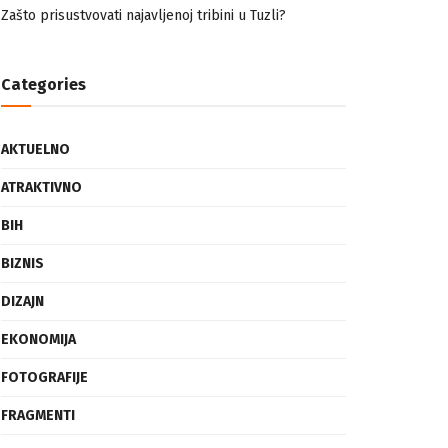
nemuslimankama
Mogućnost mestimičnog mraza u četvrtak ujutro
Zašto prisustvovati najavljenoj tribini u Tuzli?
Categories
AKTUELNO
ATRAKTIVNO
BIH
BIZNIS
DIZAJN
EKONOMIJA
FOTOGRAFIJE