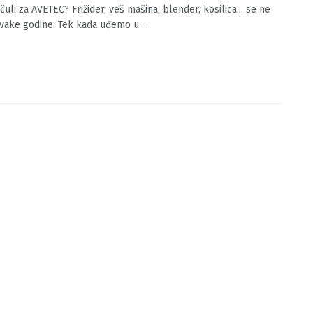
ste čuli za AVETEC?
O.BA
01/12/2023
0
 čuli za AVETEC? Frižider, veš mašina, blender, kosilica... se ne
vake godine. Tek kada uđemo u ...