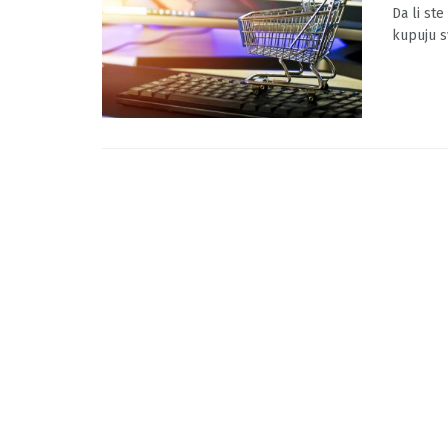
Da li 
BY
MOJINF
Da li ste
kupuju s