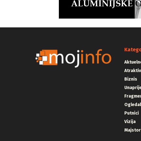
Katego
Aktueln
Atrakti
Biznis
Unaprij
Fragmen
Ogleda
Putnici