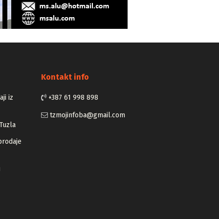
Kontakt info
ji iz
+387 61 998 898
tzmojinfoba@gmail.com
Tuzla
prodaje
u