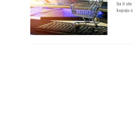
Da li 
BY
MOJINF
Da li ste
kupuju s