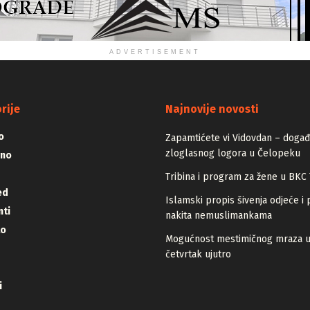
ADVERTISEMENT
rije
Najnovije novosti
o
Zapamtićete vi Vidovdan – događa
zloglasnog logora u Čelopeku
vno
Tribina i program za žene u BKC 
ed
Islamski propis šivenja odjeće i 
ti
nakita nemuslimankama
lo
Mogućnost mestimičnog mraza 
četvrtak ujutro