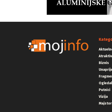
Katego
Aktueln
Atrakti
Biznis
Unaprij
Fragmen
Ogleda
Putnici