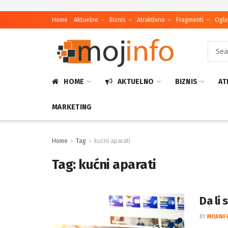
Home
Aktuelno
Biznis
Atraktivno
Fragmenti
Ogle
HOME
AKTUELNO
BIZNIS
AT
MARKETING
Home
Tag
kućni aparati
Tag:
kućni aparati