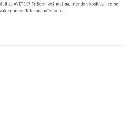
ste čuli za AVETEC?
O.BA
01/12/2023
0
 čuli za AVETEC? Frižider, veš mašina, blender, kosilica... se ne
vake godine. Tek kada uđemo u ...