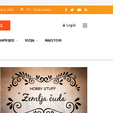
st 6, 2026
17
Tuzla Canton
°C
Login
NAPRIJED
VIZIJA
MAJSTORI