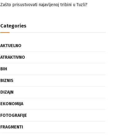
nemuslimankama
Mogućnost mestimičnog mraza u četvrtak ujutro
Zašto prisustvovati najavljenoj tribini u Tuzli?
Categories
AKTUELNO
ATRAKTIVNO
BIH
BIZNIS
DIZAJN
EKONOMIJA
FOTOGRAFIJE