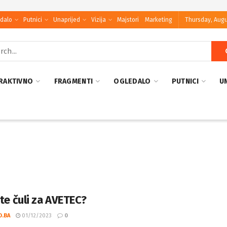
dalo
Putnici
Unaprijed
Vizija
Majstori
Marketing
Thursday, Augu
RAKTIVNO
FRAGMENTI
OGLEDALO
PUTNICI
U