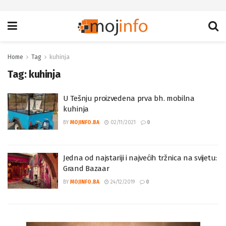
Home
Tag
kuhinja
Tag:
kuhinja
U Tešnju proizvedena prva bh. mobilna
kuhinja
BY
MOJINFO.BA
02/11/2021
0
Jedna od najstariji i najvećih tržnica na svijetu:
Grand Bazaar
BY
MOJINFO.BA
24/12/2019
0