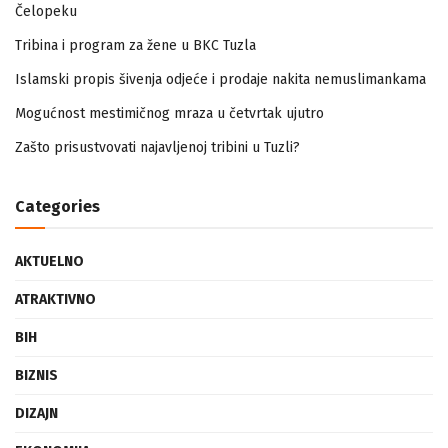
Zapamtićete vi Vidovdan – događaji iz zloglasnog logora u
Čelopeku
Tribina i program za žene u BKC Tuzla
Islamski propis šivenja odjeće i prodaje nakita nemuslimankama
Mogućnost mestimičnog mraza u četvrtak ujutro
Zašto prisustvovati najavljenoj tribini u Tuzli?
Categories
AKTUELNO
ATRAKTIVNO
BIH
BIZNIS
DIZAJN