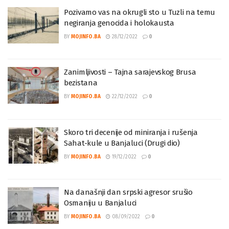
Pozivamo vas na okrugli sto u Tuzli na temu
negiranja genocida i holokausta
BY
MOJINFO.BA
28/12/2022
0
Zanimljivosti – Tajna sarajevskog Brusa
bezistana
BY
MOJINFO.BA
22/12/2022
0
Skoro tri decenije od miniranja i rušenja
Sahat-kule u Banjaluci (Drugi dio)
BY
MOJINFO.BA
19/12/2022
0
Na današnji dan srpski agresor srušio
Osmaniju u Banjaluci
BY
MOJINFO.BA
08/09/2022
0