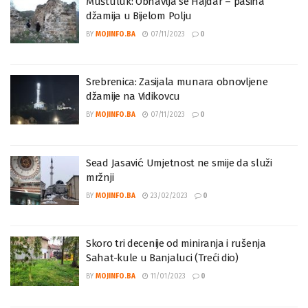
Muštuluk: Obnavlja se Hajdar – pašina
džamija u Bijelom Polju
BY
MOJINFO.BA
07/11/2023
0
Srebrenica: Zasijala munara obnovljene
džamije na Vidikovcu
BY
MOJINFO.BA
07/11/2023
0
Sead Jasavić: Umjetnost ne smije da služi
mržnji
BY
MOJINFO.BA
23/02/2023
0
Skoro tri decenije od miniranja i rušenja
Sahat-kule u Banjaluci (Treći dio)
BY
MOJINFO.BA
11/01/2023
0