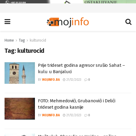
Home
Tag
kulturocid
Tag:
kulturocid
Prije trideset godina agresor srušio Sahat –
kulu u Banjaluci
BY
MOJINFO.BA
21/12/2023
0
FOTO: Mehmedovići, Grubanovići i Delići
trideset godina kasnije
BY
MOJINFO.BA
21/12/2023
0