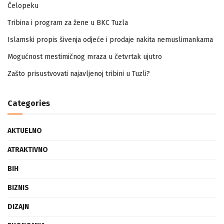
Zapamtićete vi Vidovdan – događaji iz zloglasnog logora u
Čelopeku
Tribina i program za žene u BKC Tuzla
Islamski propis šivenja odjeće i prodaje nakita nemuslimankama
Mogućnost mestimičnog mraza u četvrtak ujutro
Zašto prisustvovati najavljenoj tribini u Tuzli?
Categories
AKTUELNO
ATRAKTIVNO
BIH
BIZNIS
DIZAJN