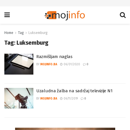
Home
Tag
Luksemburg
Tag:
Luksemburg
Razmišljam naglas
BY
MOJINFO.BA
06/01/2020
0
Uzaludna žalba na sadržaj televizije N1
BY
MOJINFO.BA
06/11/2019
0