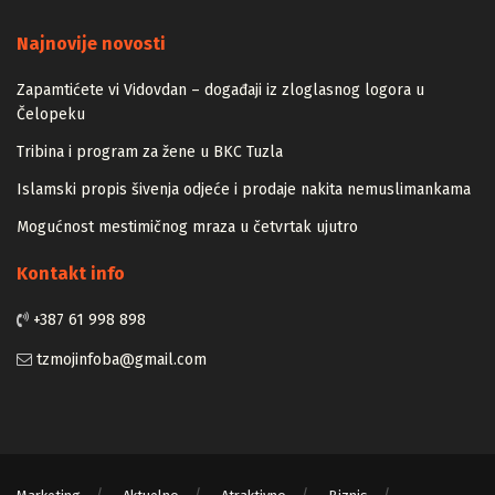
Majstori
Najnovije novosti
Zapamtićete vi Vidovdan – događaji iz zloglasnog logora u
Čelopeku
Tribina i program za žene u BKC Tuzla
Islamski propis šivenja odjeće i prodaje nakita nemuslimankama
Mogućnost mestimičnog mraza u četvrtak ujutro
Kontakt info
+387 61 998 898
tzmojinfoba@gmail.com