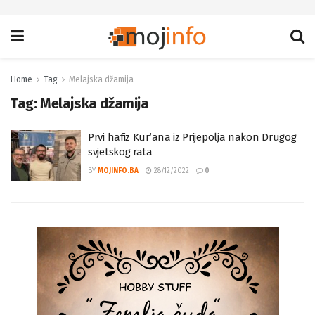
Home
Tag
Melajska džamija
Tag:
Melajska džamija
Prvi hafiz Kur’ana iz Prijepolja nakon Drugog
svjetskog rata
BY
MOJINFO.BA
28/12/2022
0