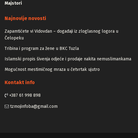
Majstori
Najnovije novosti
Zapamtićete vi Vidovdan – događaji iz zloglasnog logora u
Čelopeku
Tribina i program za žene u BKC Tuzla
Islamski propis šivenja odjeće i prodaje nakita nemuslimankama
Mogućnost mestimičnog mraza u četvrtak ujutro
Kontakt info
+387 61 998 898
tzmojinfoba@gmail.com