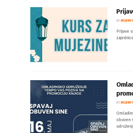
Prija
BY
MOJINF
Prijave 
zajednic
Omlad
promo
BY
MOJINF