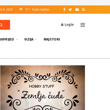
st 8, 2026
17
Tuzla Canton
°C
Login
NAPRIJED
VIZIJA
MAJSTORI