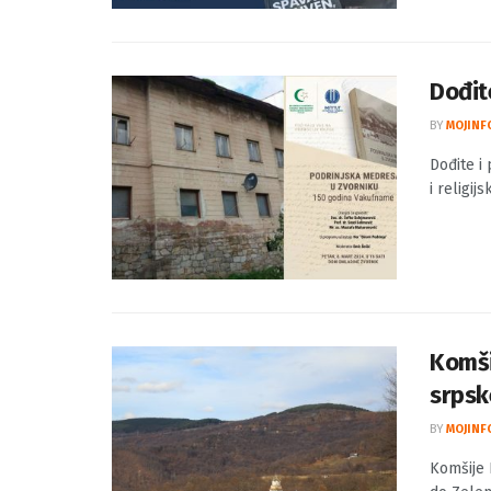
Omladins
obuven s
udruženj
Dođit
BY
MOJINF
Dođite i
i religij
Komšij
srpske