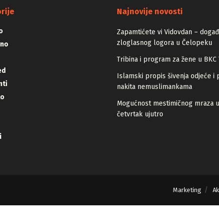
ADVERTISEMENT
rije
Najnovije novosti
o
Zapamtićete vi Vidovdan – događa
zloglasnog logora u Čelopeku
vno
Tribina i program za žene u BKC 
ed
Islamski propis šivenja odjeće i 
ti
nakita nemuslimankama
lo
Mogućnost mestimičnog mraza 
četvrtak ujutro
i