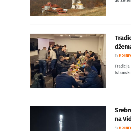
BY
MOJINF
Komšije 
do Zeleno
Tradic
džema
BY
MOJINF
Tradicija
Islamski 
Srebr