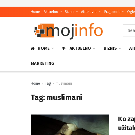
Home
Aktuelno
Biznis
Atraktivno
Fragmenti
Ogle
HOME
AKTUELNO
BIZNIS
AT
MARKETING
Home
Tag
muslimani
Tag:
muslimani