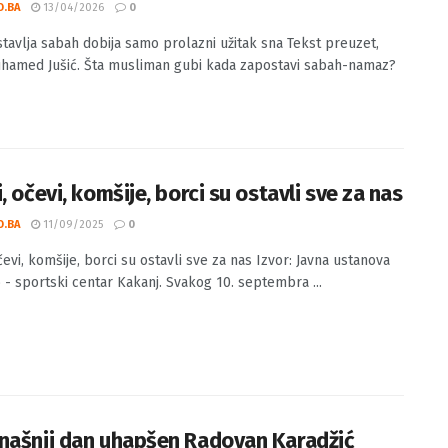
postavlja sabah dobija samo prolazni
k sna
O.BA
13/04/2026
0
tavlja sabah dobija samo prolazni užitak sna Tekst preuzet,
uhamed Jušić. Šta musliman gubi kada zapostavi sabah-namaz?
, očevi, komšije, borci su ostavli sve za nas
O.BA
11/09/2025
0
čevi, komšije, borci su ostavli sve za nas Izvor: Javna ustanova
 - sportski centar Kakanj. Svakog 10. septembra ...