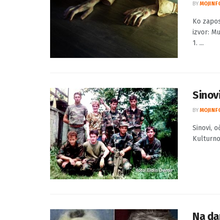
Ko za
užita
BY
MOJINF
Ko zapos
izvor: M
1. ...
Sinovi
BY
MOJINF
Sinovi, o
Kulturno