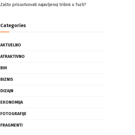
nemuslimankama
Mogućnost mestimičnog mraza u četvrtak ujutro
Zašto prisustvovati najavljenoj tribini u Tuzli?
Categories
AKTUELNO
ATRAKTIVNO
BIH
BIZNIS
DIZAJN
EKONOMIJA
FOTOGRAFIJE