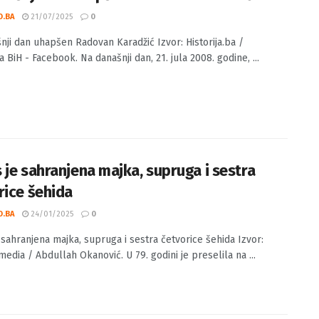
našnji dan uhapšen Radovan Karadžić
O.BA
21/07/2025
0
nji dan uhapšen Radovan Karadžić Izvor: Historija.ba /
BiH - Facebook. Na današnji dan, 21. jula 2008. godine, ...
 je sahranjena majka, supruga i sestra
rice šehida
O.BA
24/01/2025
0
 sahranjena majka, supruga i sestra četvorice šehida Izvor:
edia / Abdullah Okanović. U 79. godini je preselila na ...