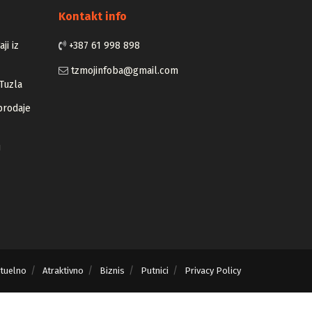
Kontakt info
ji iz
+387 61 998 898
tzmojinfoba@gmail.com
Tuzla
prodaje
u