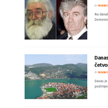
Na da
BY
MOJINF
Na današ
Domovina 
Danas
četvo
BY
MOJINF
Danas je
podrinjem