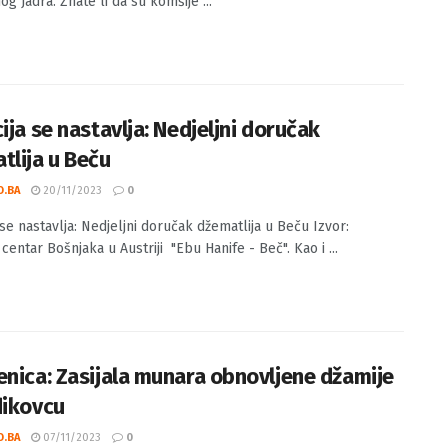
O.BA
26/02/2024
0
Bošnjaci u Grebenu čuvali i hranili srpske civile Izvor: Od Drine
g Jadra. Znate li da su komšije ...
ija se nastavlja: Nedjeljni doručak
tlija u Beču
O.BA
20/11/2023
0
 se nastavlja: Nedjeljni doručak džematlija u Beču Izvor:
centar Bošnjaka u Austriji "Ebu Hanife - Beč". Kao i ...
enica: Zasijala munara obnovljene džamije