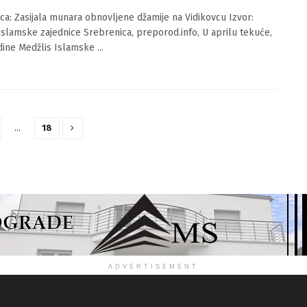
dikovcu
O.BA
07/11/2023
0
ca: Zasijala munara obnovljene džamije na Vidikovcu Izvor:
Islamske zajednice Srebrenica, preporod.info, U aprilu tekuće,
dine Medžlis Islamske ...
…
18