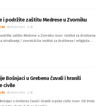
ko udruženje Tempo poziva na promociju knjige - Spavaj
ine Izvor: Omladinsko udruženje Tempo. Omladinsko
e Tempo iz Vogošće ...
e i podržite zaštitu Medrese u Zvorniku
O.BA
05/03/2024
0
 podržite zaštitu Medrese u Zvorniku Izvor: Institut za društvena
ska istraživanja / zvornicki.ba Institut za društvena i religijska ...
e Bošnjaci u Grebenu čuvali i hranili
 civile