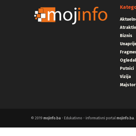
Katego
Aktueln
Atrakti
Biznis
Unaprij
Fragmen
Ogleda
Putnici
Vizija
Majstor