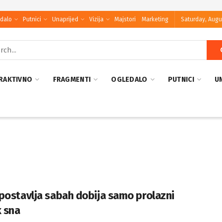
dalo
Putnici
Unaprijed
Vizija
Majstori
Marketing
Saturday, Augu
RAKTIVNO
FRAGMENTI
OGLEDALO
PUTNICI
U