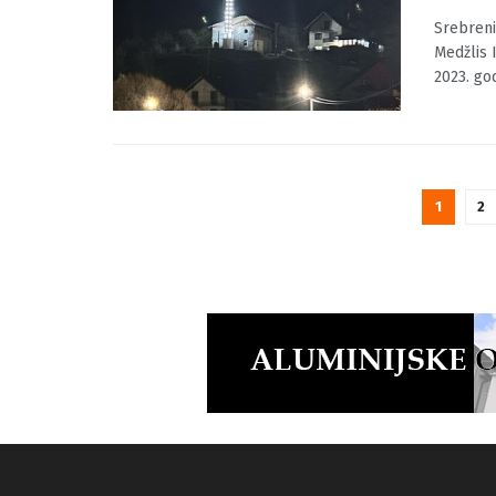
na Vi
BY
MOJINF
Srebreni
Medžlis 
2023. go
1
2