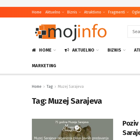
Home
Aktuelno
Biznis
Atraktivno
Fragmenti
Ogle
HOME
AKTUELNO
BIZNIS
AT
MARKETING
Home
Tag
Muzej Sarajeva
Tag:
Muzej Sarajeva