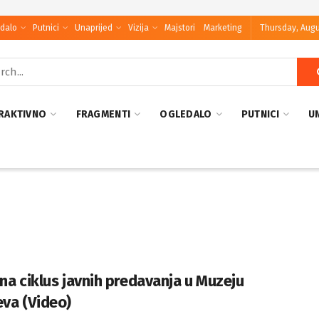
dalo
Putnici
Unaprijed
Vizija
Majstori
Marketing
Thursday, Augu
RAKTIVNO
FRAGMENTI
OGLEDALO
PUTNICI
U