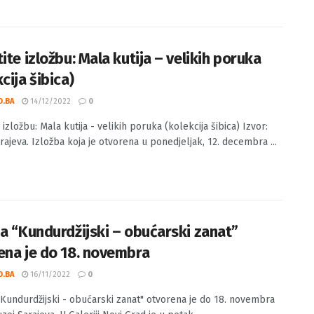
 vas na otvorenje stalne postavke – Sarajevo kao imaginacija
uzej Sarajeva. Pozivamo vas na svečano otvorenje stalne
 Umjetničkih ...
ite izložbu: Mala kutija – velikih poruka
cija šibica)
O.BA
14/12/2022
0
 izložbu: Mala kutija - velikih poruka (kolekcija šibica) Izvor:
rajeva. Izložba koja je otvorena u ponedjeljak, 12. decembra ...
ba “Kundurdžijski – obućarski zanat”
ena je do 18. novembra