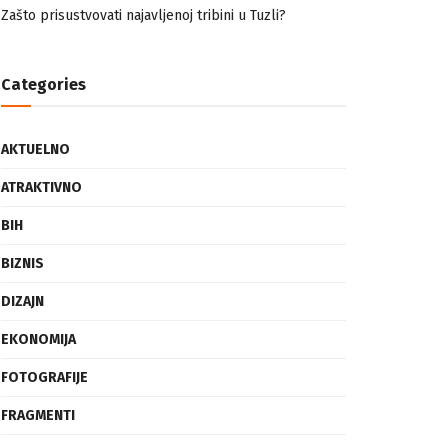
nemuslimankama
Mogućnost mestimičnog mraza u četvrtak ujutro
Zašto prisustvovati najavljenoj tribini u Tuzli?
Categories
AKTUELNO
ATRAKTIVNO
BIH
BIZNIS
DIZAJN
EKONOMIJA
FOTOGRAFIJE