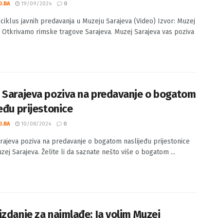
 na ciklus javnih predavanja u Muzeju
eva (Video)
O.BA
19/09/2024
0
 ciklus javnih predavanja u Muzeju Sarajeva (Video) Izvor: Muzej
. Otkrivamo rimske tragove Sarajeva. Muzej Sarajeva vas poziva
 Sarajeva poziva na predavanje o bogatom
eđu prijestonice
O.BA
10/08/2024
0
rajeva poziva na predavanje o bogatom naslijeđu prijestonice
zej Sarajeva. Želite li da saznate nešto više o bogatom ...