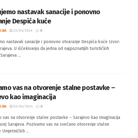
adno ...
jemo nastavak sanacije i ponovno
anje Despića kuće
O.BA
23/04/2024
0
o nastavak sanacije i ponovno otvaranje Despića kuće Izvor:
ajeva. U iščekivanju da jedna od najpoznatijih turističkih
Sarajeva ...
amo vas na otvorenje stalne postavke –
evo kao imaginacija
O.BA
02/04/2024
0