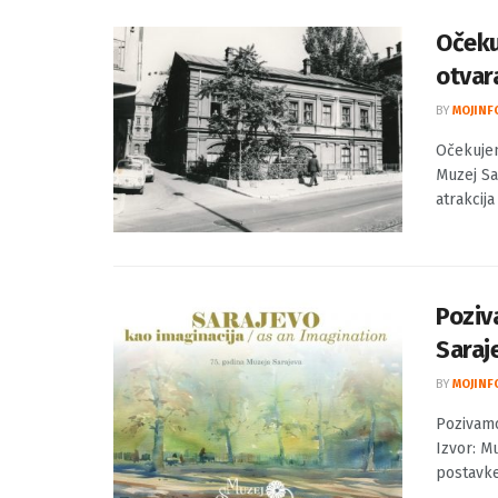
objavio r
Očeku
otvar
BY
MOJINF
Očekujem
Muzej Sar
atrakcija 
Poziv
Saraj
BY
MOJINF