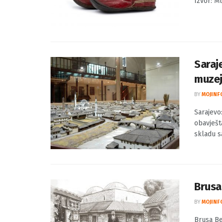
BY
MOJINF
Izložba 
Izvor: Mu
Saraj
muze
BY
MOJINF
Sarajevo
obavješt
skladu sa
Brusa