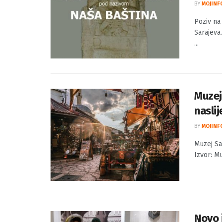
Poziv
Saraj
BY
MOJINF
Poziv na
Sarajeva
...
Muzej
naslij
BY
MOJINF
Muzej Sa
Izvor: Mu