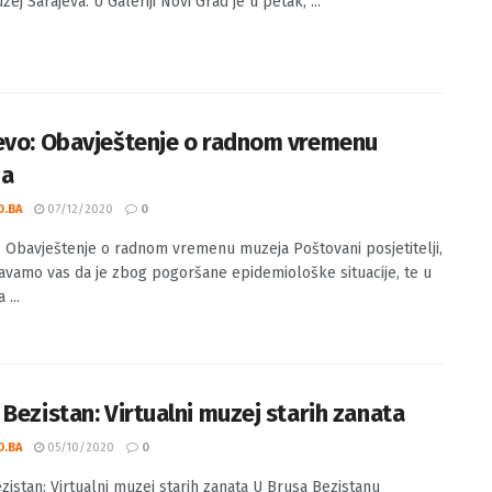
O.BA
16/11/2022
0
"Kundurdžijski - obućarski zanat" otvorena je do 18. novembra
zej Sarajeva. U Galeriji Novi Grad je u petak, ...
evo: Obavještenje o radnom vremenu
ja
O.BA
07/12/2020
0
: Obavještenje o radnom vremenu muzeja Poštovani posjetitelji,
avamo vas da je zbog pogoršane epidemiološke situacije, te u
 ...
 Bezistan: Virtualni muzej starih zanata