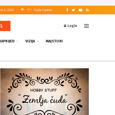
st 6, 2026
17
Tuzla Canton
°C
Login
NAPRIJED
VIZIJA
MAJSTORI