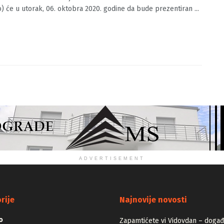
O.BA
05/10/2020
0
zistan: Virtualni muzej starih zanata U Brusa Bezistanu
o) će u utorak, 06. oktobra 2020. godine da bude prezentiran ...
ADVERTISEMENT