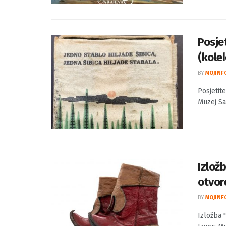
Pozivamo
Izvor: M
postavke
Posjet
(kolek
BY
MOJINF
Posjetite
Muzej Sa
Izlož
otvor