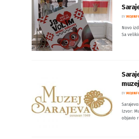
Novo 
Saraj
BY
MOJINF
Novo izd
Sa velik
Saraj
muzej
BY
MOJINF
Sarajevo
Izvor: M