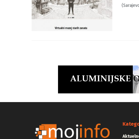
BY
MOJINF
Brusa Be
(Sarajev