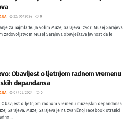
izdanje za najmlađe: Ja volim Muzej
eva
O.BA
22/05/2024
0
anje za najmlađe: Ja volim Muzej Sarajeva Izvor: Muzej Sarajeva.
im zadovoljstvom Muzej Sarajeva obavještava javnost da je ...
evo: Obavijest o ljetnjom radnom vremenu
skih depandansa
O.BA
09/05/2024
0
: Obavijest o ljetnjom radnom vremenu muzejskih depandansa
uzej Sarajeva. Muzej Sarajeva je na zvaničnoj Facebook stranici