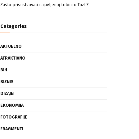
nemuslimankama
Mogućnost mestimičnog mraza u četvrtak ujutro
Zašto prisustvovati najavljenoj tribini u Tuzli?
Categories
AKTUELNO
ATRAKTIVNO
BIH
BIZNIS
DIZAJN
EKONOMIJA
FOTOGRAFIJE