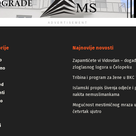
ADVERTISEMENT
rije
Najnovije novosti
o
Zapamtićete vi Vidovdan – događa
zloglasnog logora u Čelopeku
vno
Tribina i program za žene u BKC 
ed
Islamski propis šivenja odjeće i 
ti
nakita nemuslimankama
lo
Mogućnost mestimičnog mraza 
četvrtak ujutro