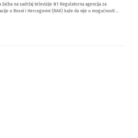
dna žalba na sadržaj televizije N1
O.BA
06/11/2019
0
 žalba na sadržaj televizije N1 Regulatorna agencija za
cije u Bosni i Hercegovini (RAK) kaže da nije u mogućnosti ...