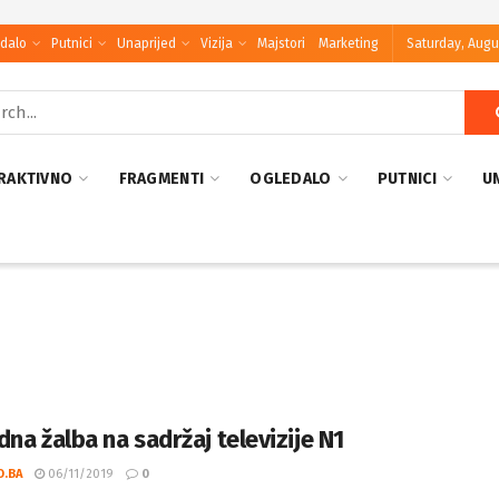
dalo
Putnici
Unaprijed
Vizija
Majstori
Marketing
Saturday, Augu
RAKTIVNO
FRAGMENTI
OGLEDALO
PUTNICI
U