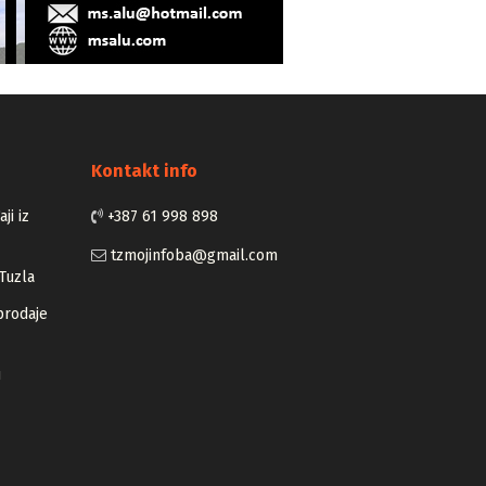
Kontakt info
ji iz
+387 61 998 898
tzmojinfoba@gmail.com
Tuzla
prodaje
u