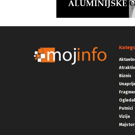
Katego
Aktueln
Atrakti
Biznis
Unaprij
Fragmen
Ogleda
Putnici