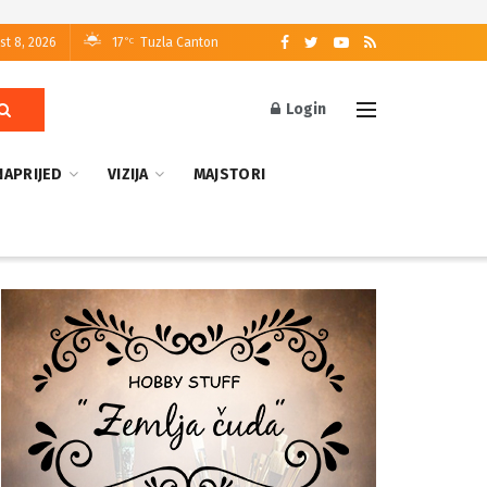
st 8, 2026
17
Tuzla Canton
°C
Login
NAPRIJED
VIZIJA
MAJSTORI