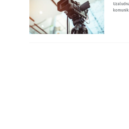
Uzalu
BY
MOJINF
Uzaludna
komunika