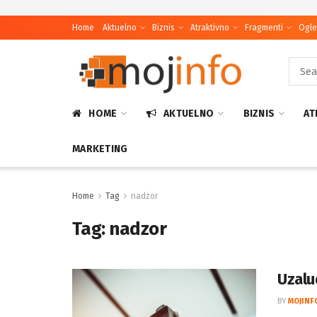
Home
Aktuelno
Biznis
Atraktivno
Fragmenti
Ogle
HOME
AKTUELNO
BIZNIS
AT
MARKETING
Home
Tag
nadzor
Tag:
nadzor