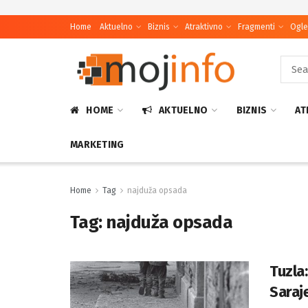
Home
Aktuelno
Biznis
Atraktivno
Fragmenti
Ogle
HOME
AKTUELNO
BIZNIS
AT
MARKETING
Home
Tag
najduža opsada
Tag:
najduža opsada