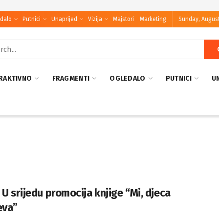
dalo
Putnici
Unaprijed
Vizija
Majstori
Marketing
Sunday, August
RAKTIVNO
FRAGMENTI
OGLEDALO
PUTNICI
U