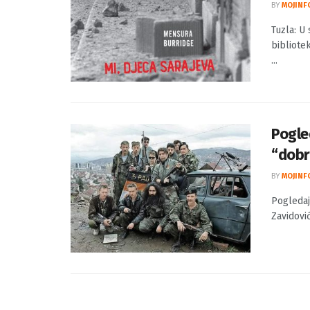
Tuzla:
Saraj
BY
MOJINF
Tuzla: U 
bibliotek
...
Pogled
“dobr
BY
MOJINF
Pogledajt
Zavidović