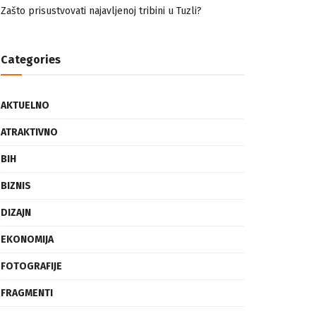
nemuslimankama
Mogućnost mestimičnog mraza u četvrtak ujutro
Zašto prisustvovati najavljenoj tribini u Tuzli?
Categories
AKTUELNO
ATRAKTIVNO
BIH
BIZNIS
DIZAJN
EKONOMIJA
FOTOGRAFIJE