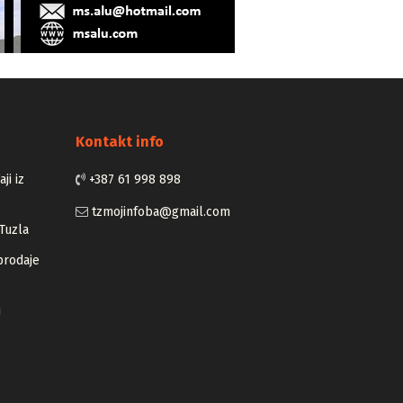
Kontakt info
ji iz
+387 61 998 898
tzmojinfoba@gmail.com
Tuzla
prodaje
u