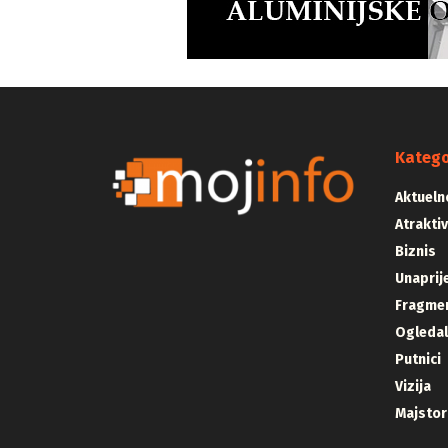
Katego
Aktueln
Atrakti
Biznis
Unaprij
Fragmen
Ogleda
Putnici