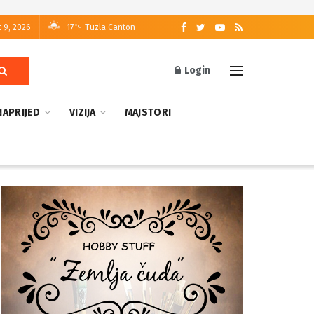
 9, 2026
17
Tuzla Canton
°C
Login
NAPRIJED
VIZIJA
MAJSTORI