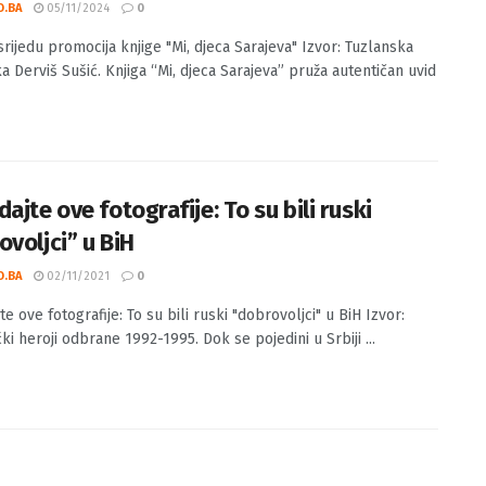
 U srijedu promocija knjige “Mi, djeca
eva”
O.BA
05/11/2024
0
srijedu promocija knjige "Mi, djeca Sarajeva" Izvor: Tuzlanska
a Derviš Sušić. Knjiga “Mi, djeca Sarajeva” pruža autentičan uvid
ajte ove fotografije: To su bili ruski
ovoljci” u BiH
O.BA
02/11/2021
0
e ove fotografije: To su bili ruski "dobrovoljci" u BiH Izvor:
ki heroji odbrane 1992-1995. Dok se pojedini u Srbiji ...