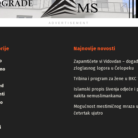
ADVERTISEMENT
rije
Najnovije novosti
o
Zapamtićete vi Vidovdan – događa
zloglasnog logora u Čelopeku
vno
Tribina i program za žene u BKC 
ed
Islamski propis šivenja odjeće i 
ti
nakita nemuslimankama
lo
Mogućnost mestimičnog mraza 
četvrtak ujutro