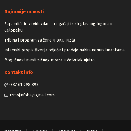
Majstori
Najnovije novosti
Zapamtićete vi Vidovdan – događaji iz zloglasnog logora u
Čelopeku
Tribina i program za žene u BKC Tuzla
Islamski propis šivenja odjeće i prodaje nakita nemuslimankama
Mogućnost mestimičnog mraza u četvrtak ujutro
Kontakt info
+387 61 998 898
tzmojinfoba@gmail.com