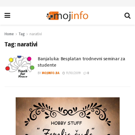
Home
Tag
narativi
Tag:
narativi
Banjaluka: Besplatan trodnevni seminar za
studente
BY
MOJINFO.BA
11/10/2019
0