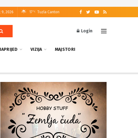
 9, 2026
17
Tuzla Canton
°C
Login
NAPRIJED
VIZIJA
MAJSTORI