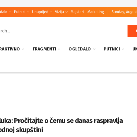
dalo
Putnici
Unaprijed
Vizija
Majstori
Marketing
Sunday, August
RAKTIVNO
FRAGMENTI
OGLEDALO
PUTNICI
U