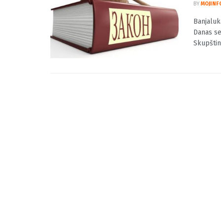
Banja
u Nar
BY
MOJINF
Banjaluk
Danas se
Skupštine