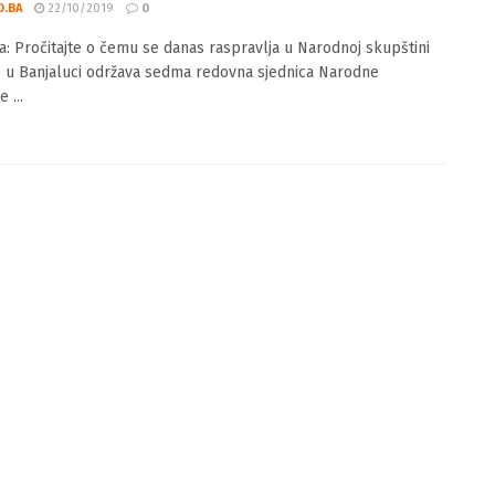
luka: Pročitajte o čemu se danas raspravlja
odnoj skupštini
O.BA
22/10/2019
0
a: Pročitajte o čemu se danas raspravlja u Narodnoj skupštini
 u Banjaluci održava sedma redovna sjednica Narodne
 ...