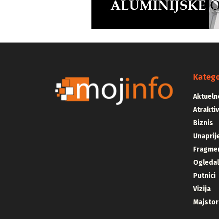
Katego
Aktueln
Atrakti
Biznis
Unaprij
Fragmen
Ogleda
Putnici