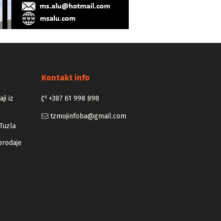
Kontakt info
ji iz
+387 61 998 898
tzmojinfoba@gmail.com
Tuzla
prodaje
u