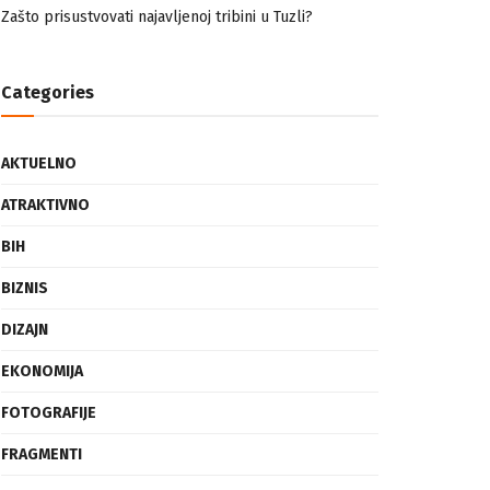
nemuslimankama
Mogućnost mestimičnog mraza u četvrtak ujutro
Zašto prisustvovati najavljenoj tribini u Tuzli?
Categories
AKTUELNO
ATRAKTIVNO
BIH
BIZNIS
DIZAJN
EKONOMIJA
FOTOGRAFIJE