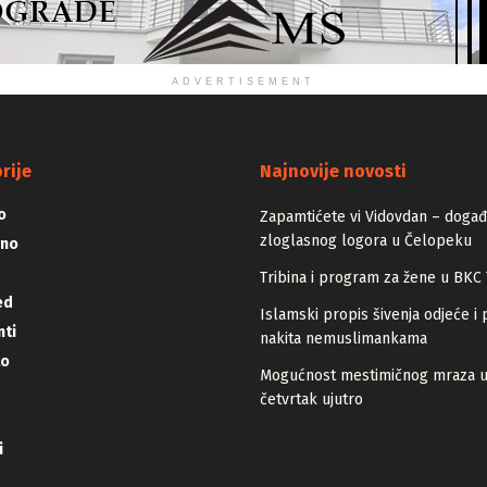
ADVERTISEMENT
rije
Najnovije novosti
o
Zapamtićete vi Vidovdan – događa
zloglasnog logora u Čelopeku
vno
Tribina i program za žene u BKC 
ed
Islamski propis šivenja odjeće i 
ti
nakita nemuslimankama
lo
Mogućnost mestimičnog mraza 
četvrtak ujutro