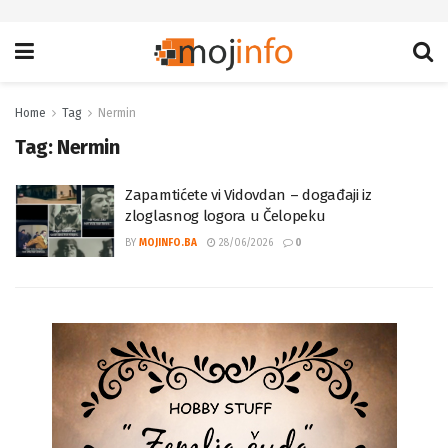
Home
Tag
Nermin
Tag:
Nermin
Zapamtićete vi Vidovdan – događaji iz
zloglasnog logora u Čelopeku
BY
MOJINFO.BA
28/06/2026
0