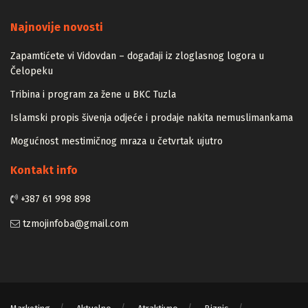
Majstori
Najnovije novosti
Zapamtićete vi Vidovdan – događaji iz zloglasnog logora u
Čelopeku
Tribina i program za žene u BKC Tuzla
Islamski propis šivenja odjeće i prodaje nakita nemuslimankama
Mogućnost mestimičnog mraza u četvrtak ujutro
Kontakt info
+387 61 998 898
tzmojinfoba@gmail.com