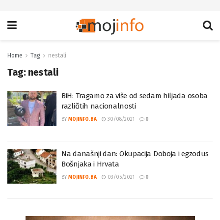
Home
Tag
nestali
Tag:
nestali
BiH: Tragamo za više od sedam hiljada osoba
različitih nacionalnosti
BY
MOJINFO.BA
30/08/2021
0
Na današnji dan: Okupacija Doboja i egzodus
Bošnjaka i Hrvata
BY
MOJINFO.BA
03/05/2021
0