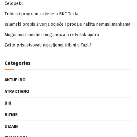
Zapamtićete vi Vidovdan – događaji iz zloglasnog logora u
Čelopeku
Tribina i program za žene u BKC Tuzla
Islamski propis šivenja odjeće i prodaje nakita nemuslimankama
Mogućnost mestimičnog mraza u četvrtak ujutro
Zašto prisustvovati najavljenoj tribini u Tuzli?
Categories
AKTUELNO
ATRAKTIVNO
BIH
BIZNIS
DIZAJN