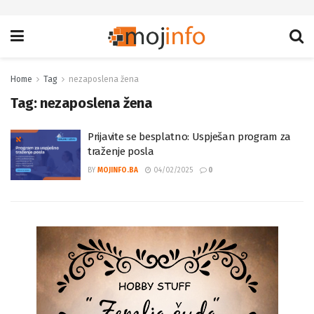
Home
Tag
nezaposlena žena
Tag:
nezaposlena žena
Prijavite se besplatno: Uspješan program za
traženje posla
BY
MOJINFO.BA
04/02/2025
0