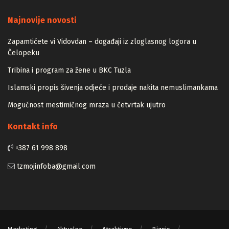
Majstori
Najnovije novosti
Zapamtićete vi Vidovdan – događaji iz zloglasnog logora u
Čelopeku
Tribina i program za žene u BKC Tuzla
Islamski propis šivenja odjeće i prodaje nakita nemuslimankama
Mogućnost mestimičnog mraza u četvrtak ujutro
Kontakt info
+387 61 998 898
tzmojinfoba@gmail.com