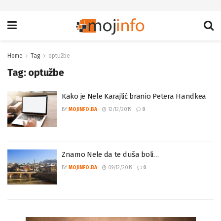
Home
Tag
optužbe
Tag:
optužbe
Kako je Nele Karajlić branio Petera Handkea
BY
MOJINFO.BA
12/12/2019
0
Znamo Nele da te duša boli…
BY
MOJINFO.BA
09/12/2019
0