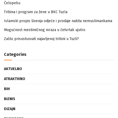
Zapamtićete vi Vidovdan – događaji iz zloglasnog logora u
Čelopeku
Tribina i program za žene u BKC Tuzla
Islamski propis šivenja odjeće i prodaje nakita nemuslimankama
Mogućnost mestimičnog mraza u četvrtak ujutro
Zašto prisustvovati najavljenoj tribini u Tuzli?
Categories
AKTUELNO
ATRAKTIVNO
BIH
BIZNIS
DIZAJN