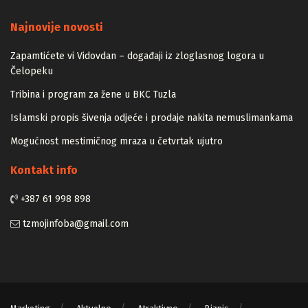
Majstori
Najnovije novosti
Zapamtićete vi Vidovdan – događaji iz zloglasnog logora u
Čelopeku
Tribina i program za žene u BKC Tuzla
Islamski propis šivenja odjeće i prodaje nakita nemuslimankama
Mogućnost mestimičnog mraza u četvrtak ujutro
Kontakt info
+387 61 998 898
tzmojinfoba@gmail.com