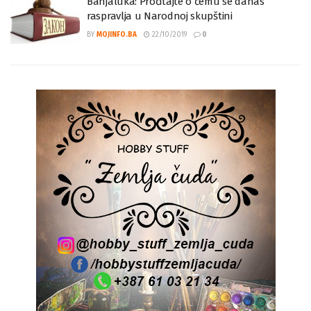
Banjaluka: Pročitajte o čemu se danas
raspravlja u Narodnoj skupštini
BY
MOJINFO.BA
22/10/2019
0