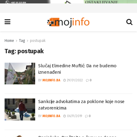
Home
Tag
postupak
Tag:
postupak
Slučaj Elmedine Muftić: Da ne budemo
iznenađeni
BY
MOJINFO.BA
29/01/2022
0
Sankcije advokatima za poklone koje nose
zatvorenicima
BY
MOJINFO.BA
06/11/2019
0