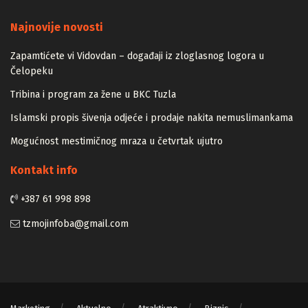
Majstori
Najnovije novosti
Zapamtićete vi Vidovdan – događaji iz zloglasnog logora u
Čelopeku
Tribina i program za žene u BKC Tuzla
Islamski propis šivenja odjeće i prodaje nakita nemuslimankama
Mogućnost mestimičnog mraza u četvrtak ujutro
Kontakt info
+387 61 998 898
tzmojinfoba@gmail.com