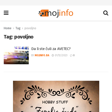
Home
Tag
povoljno
Tag:
povoljno
Da li ste čuli za AVETEC?
BY
MOJINFO.BA
01/12/2023
0