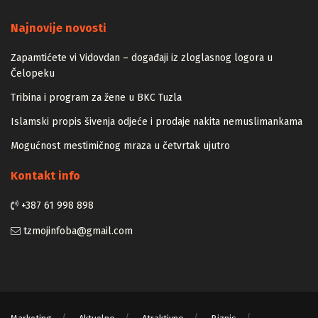
Majstori
Najnovije novosti
Zapamtićete vi Vidovdan – događaji iz zloglasnog logora u
Čelopeku
Tribina i program za žene u BKC Tuzla
Islamski propis šivenja odjeće i prodaje nakita nemuslimankama
Mogućnost mestimičnog mraza u četvrtak ujutro
Kontakt info
+387 61 998 898
tzmojinfoba@gmail.com