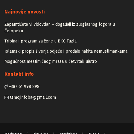
Majstori
Najnovije novosti
Zapamtićete vi Vidovdan – događaji iz zloglasnog logora u
Čelopeku
Tribina i program za žene u BKC Tuzla
Islamski propis šivenja odjeće i prodaje nakita nemuslimankama
Mogućnost mestimičnog mraza u četvrtak ujutro
Kontakt info
+387 61 998 898
tzmojinfoba@gmail.com